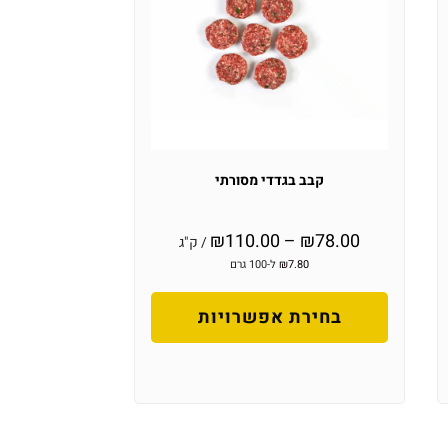
קבב בגדדי מסורתי
₪
110.00
–
₪
78.00
/ ק"ג
7.80
₪
ל-100 גרם
בחירת אפשרויות