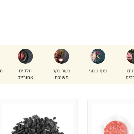
נים
עוף טבעי
בשר בקר
חלקים
מי
בים
משובח
אחוריים