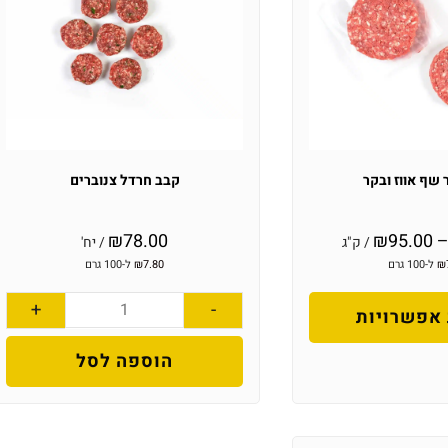
 שף אווז ובקר
קבב חרדל צנוברים
₪
78.00
₪
95.00
/ ק"ג
/ יח'
₪
ל-100 גרם
7.80
₪
ל-100 גרם
+
-
אפשרויות
הוספה לסל