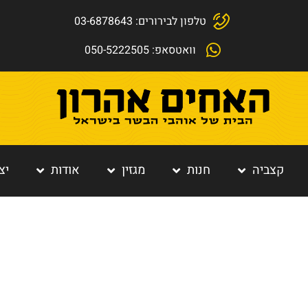
טלפון לבירורים: 03-6878643
וואטסאפ: 050-5222505
קצביה
חנות
מגזין
אודות
יצ