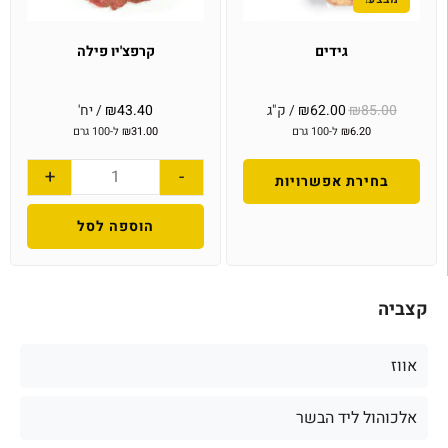
גידים
קרפצ'יו פילה
85.00
₪
62.00
₪
/ ק"ג
43.40
₪
/ יח'
6.20
₪
ל-100 גרם
31.00
₪
ל-100 גרם
+
-
בחירת אפשרויות
הוספה לסל
קצביה
אווז
אלכוהול ליד הבשר