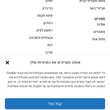
מזווה ותבליני הבית
חולון
אביזרי בשר
בני ברק
פתח תקווה
תפריט
רמת גן
אודות
ראשון לציון
מאמרים
גבעתיים והסביבה
מפת אתר
יהוד
מרכז
אנחנו מעריכים את הפרטיות שלך
הקצביה
כדי לספק את החוויה הטובה ביותר, אנו משתמשים בטכנולוגיות כמו קובצי Cookie
אווז
בשר בקר משובח
לשם אחסון וגישה למידע מהמכשיר שלך. מתן הסכמה לשימוש בטכנולוגיות אלו
בשר בקר עגלה משובח
בשר למעשנת
יאפשר לנו לעבד נתונים כגון התנהגות גלישה או מזהים ייחודיים באתר זה. אי מתן
הסכמה או ביטול ההסכמה עלולים להשפיע לרעה על תפקודן של תכונות מסוימות.
הודו
חלקים אחוריים
טחונים – בשר טחון
טלה/כבש
מיוחדי מסורת
מיוחדי מסורת1
קבל הכל