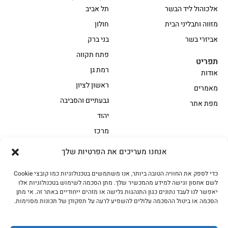
אלכוהול ליד הבשר
תל אביב
מזווה ותבליני הבית
חולון
אביזרי בשר
בני ברק
פתח תקווה
תפריט
רמת גן
אודות
ראשון לציון
מאמרים
גבעתיים והסביבה
מפת אתר
יהוד
מרכז
אנחנו מעריכים את הפרטיות שלך
הקצביה
כדי לספק את החוויה הטובה ביותר, אנו משתמשים בטכנולוגיות כמו קובצי Cookie
אווז
בשר בקר משובח
לשם אחסון וגישה למידע מהמכשיר שלך. מתן הסכמה לשימוש בטכנולוגיות אלו
בשר בקר עגלה משובח
בשר למעשנת
יאפשר לנו לעבד נתונים כגון התנהגות גלישה או מזהים ייחודיים באתר זה. אי מתן
הסכמה או ביטול ההסכמה עלולים להשפיע לרעה על תפקודן של תכונות מסוימות.
הודו
חלקים אחוריים
טחונים – בשר טחון
טלה/כבש