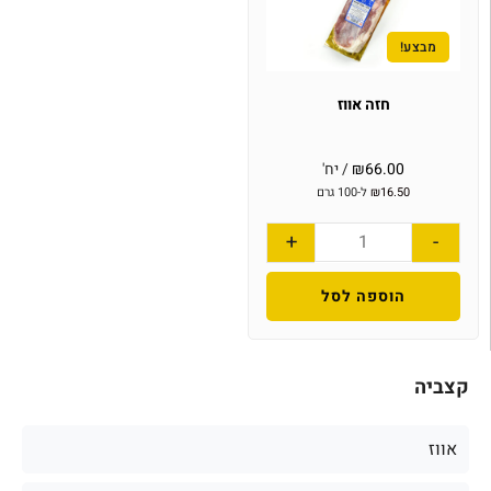
מבצע!
חזה אווז
66.00
₪
/ יח'
16.50
₪
ל-100 גרם
+
-
הוספה לסל
קצביה
אווז