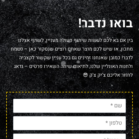
בואו נדבר!
בין אם בא לכם לעשות שיתוף פעולה מעניין, לשתף אצלנו
מתכון, או שיש לכם מוצר שאתם רוצים שנסקור כאן – נשמח
לדבר! כמובן שאנחנו זמינים גם בכל עניין שקשור לקצביה
ולחנות האונליין שלנו, לתיאום שיחה השאירו פרטים – נדאג
לחזור אליכם צ'יק צ'ק 😎