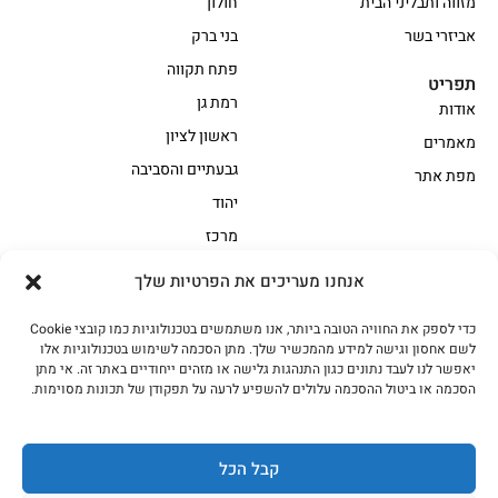
מזווה ותבליני הבית
חולון
אביזרי בשר
בני ברק
פתח תקווה
תפריט
רמת גן
אודות
ראשון לציון
מאמרים
גבעתיים והסביבה
מפת אתר
יהוד
מרכז
אנחנו מעריכים את הפרטיות שלך
הקצביה
כדי לספק את החוויה הטובה ביותר, אנו משתמשים בטכנולוגיות כמו קובצי Cookie
אווז
בשר בקר משובח
לשם אחסון וגישה למידע מהמכשיר שלך. מתן הסכמה לשימוש בטכנולוגיות אלו
בשר בקר עגלה משובח
בשר למעשנת
יאפשר לנו לעבד נתונים כגון התנהגות גלישה או מזהים ייחודיים באתר זה. אי מתן
הסכמה או ביטול ההסכמה עלולים להשפיע לרעה על תפקודן של תכונות מסוימות.
הודו
חלקים אחוריים
טחונים – בשר טחון
טלה/כבש
מיוחדי מסורת
מיוחדי מסורת1
קבל הכל