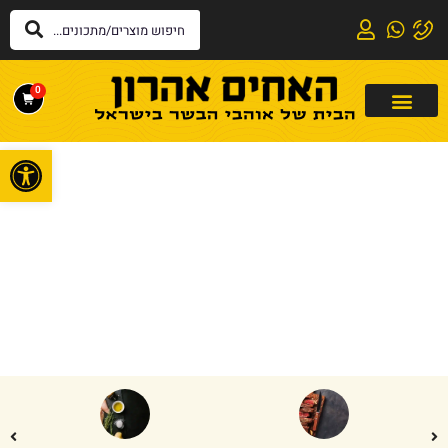
0
פתח
דף הבית
»
לקבב
לקבב