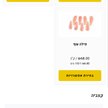
פילה עוף
68.00
₪
/ ק"ג
6.80
₪
ל-100 גרם
בחירת אפשרויות
קצביה