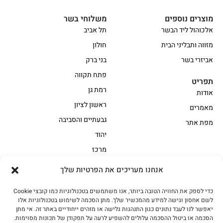
מוצרים נוספים
משלוחי בשר
אלכוהול ליד הבשר
תל אביב
מזווה ותבליני הבית
חולון
אביזרי בשר
בני ברק
פתח תקווה
תפריט
רמת גן
אודות
ראשון לציון
מאמרים
גבעתיים והסביבה
מפת אתר
יהוד
מרכז
אנחנו מעריכים את הפרטיות שלך
הקצביה
כדי לספק את החוויה הטובה ביותר, אנו משתמשים בטכנולוגיות כמו קובצי Cookie
אווז
בשר בקר משובח
לשם אחסון וגישה למידע מהמכשיר שלך. מתן הסכמה לשימוש בטכנולוגיות אלו
בשר בקר עגלה משובח
בשר למעשנת
יאפשר לנו לעבד נתונים כגון התנהגות גלישה או מזהים ייחודיים באתר זה. אי מתן
הסכמה או ביטול ההסכמה עלולים להשפיע לרעה על תפקודן של תכונות מסוימות.
הודו
חלקים אחוריים