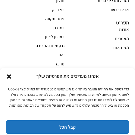
מזווה ותבליני הבית
חולון
אביזרי בשר
בני ברק
פתח תקווה
תפריט
רמת גן
אודות
ראשון לציון
מאמרים
גבעתיים והסביבה
מפת אתר
יהוד
מרכז
אנחנו מעריכים את הפרטיות שלך
הקצביה
כדי לספק את החוויה הטובה ביותר, אנו משתמשים בטכנולוגיות כמו קובצי Cookie
אווז
בשר בקר משובח
לשם אחסון וגישה למידע מהמכשיר שלך. מתן הסכמה לשימוש בטכנולוגיות אלו
בשר בקר עגלה משובח
בשר למעשנת
יאפשר לנו לעבד נתונים כגון התנהגות גלישה או מזהים ייחודיים באתר זה. אי מתן
הסכמה או ביטול ההסכמה עלולים להשפיע לרעה על תפקודן של תכונות מסוימות.
הודו
חלקים אחוריים
טחונים – בשר טחון
טלה/כבש
מיוחדי מסורת
מיוחדי מסורת1
קבל הכל