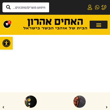
0
פתח
דף הבית
»
למוקפץ
למוקפץ