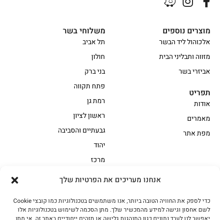
מוצרים נוספים
משלוחי בשר
אלכוהול ליד הבשר
תל אביב
מזווה ותבליני הבית
חולון
אביזרי בשר
בני ברק
פתח תקווה
תפריט
רמת גן
אודות
ראשון לציון
מאמרים
גבעתיים והסביבה
מפת אתר
יהוד
מרכז
אנחנו מעריכים את הפרטיות שלך
הקצביה
כדי לספק את החוויה הטובה ביותר, אנו משתמשים בטכנולוגיות כמו קובצי Cookie
אווז
בשר בקר משובח
לשם אחסון וגישה למידע מהמכשיר שלך. מתן הסכמה לשימוש בטכנולוגיות אלו
בשר בקר עגלה משובח
בשר למעשנת
יאפשר לנו לעבד נתונים כגון התנהגות גלישה או מזהים ייחודיים באתר זה. אי מתן