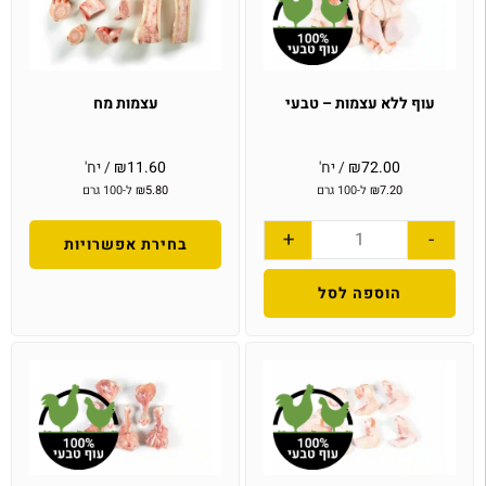
עוף ללא עצמות – טבעי
עצמות מח
72.00
₪
/ יח'
11.60
₪
/ יח'
7.20
₪
ל-100 גרם
5.80
₪
ל-100 גרם
+
-
בחירת אפשרויות
הוספה לסל