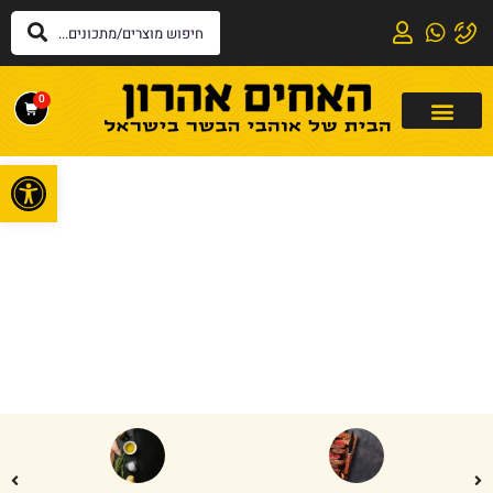
0
פתח
דף הבית
»
טביט
טביט