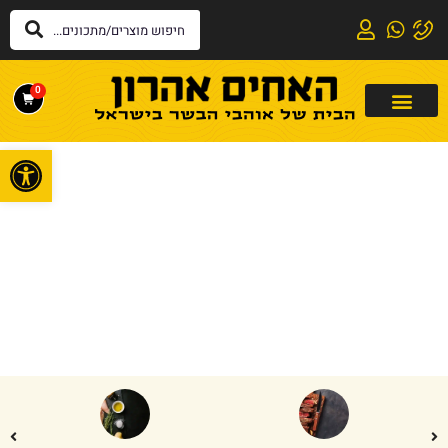
0
פתח
דף הבית
»
בתנור
בתנור