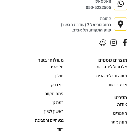
וואטסאפ
050-5222505
כתובת
רחוב נוריאל 7 (שדרת הבשר)
שוק התקווה, תל אביב.
מוצרים נוספים
משלוחי בשר
אלכוהול ליד הבשר
תל אביב
מזווה ותבליני הבית
חולון
אביזרי בשר
בני ברק
פתח תקווה
תפריט
רמת גן
אודות
ראשון לציון
מאמרים
גבעתיים והסביבה
מפת אתר
יהוד