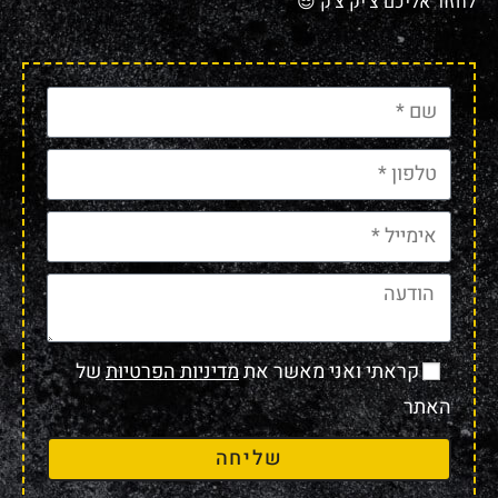
לחזור אליכם צ'יק צ'ק 😎
קראתי ואני מאשר את
מדיניות הפרטיות
של
האתר
שליחה