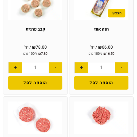
מבצע!
חזה אווז
קבב פרגית
66.00
₪
/ יח'
78.00
₪
/ יח'
16.50
₪
ל-100 גרם
7.80
₪
ל-100 גרם
+
-
+
-
הוספה לסל
הוספה לסל