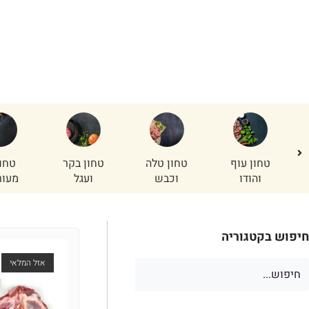
ארוחת חג
ר
טחון עוף
טחון טלה
טחון בקר
טחו
והודו
וכבש
ועגל
מעור
חיפוש בקטגוריה
אזל המלאי