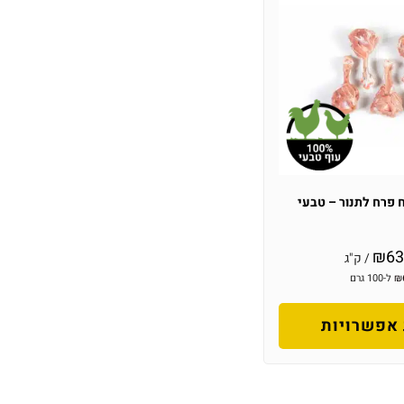
 פרח לתנור – טבעי
₪
63
/ ק"ג
₪
ל-100 גרם
אפשרויות