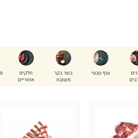
נים
עוף טבעי
בשר בקר
חלקים
מי
בים
משובח
אחוריים