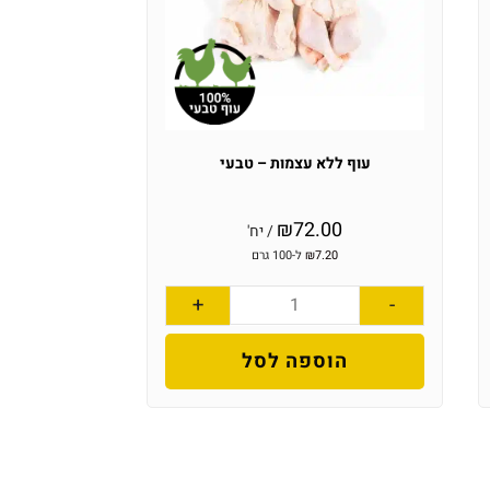
עוף ללא עצמות – טבעי
₪
72.00
/ יח'
7.20
₪
ל-100 גרם
+
-
הוספה לסל