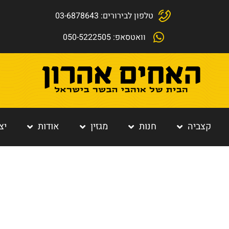
טלפון לבירורים: 03-6878643
וואטסאפ: 050-5222505
קצביה
חנות
מגזין
אודות
יצ