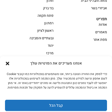
מזווה ותבליני הבית
חולון
אביזרי בשר
בני ברק
פתח תקווה
תפריט
רמת גן
אודות
ראשון לציון
מאמרים
גבעתיים והסביבה
מפת אתר
יהוד
מרכז
אנחנו מעריכים את הפרטיות שלך
הקצביה
כדי לספק את החוויה הטובה ביותר, אנו משתמשים בטכנולוגיות כמו קובצי Cookie
אווז
בשר בקר משובח
לשם אחסון וגישה למידע מהמכשיר שלך. מתן הסכמה לשימוש בטכנולוגיות אלו
בשר בקר עגלה משובח
בשר למעשנת
יאפשר לנו לעבד נתונים כגון התנהגות גלישה או מזהים ייחודיים באתר זה. אי מתן
הסכמה או ביטול ההסכמה עלולים להשפיע לרעה על תפקודן של תכונות מסוימות.
הודו
חלקים אחוריים
טחונים – בשר טחון
טלה/כבש
מיוחדי מסורת
מיוחדי מסורת1
קבל הכל