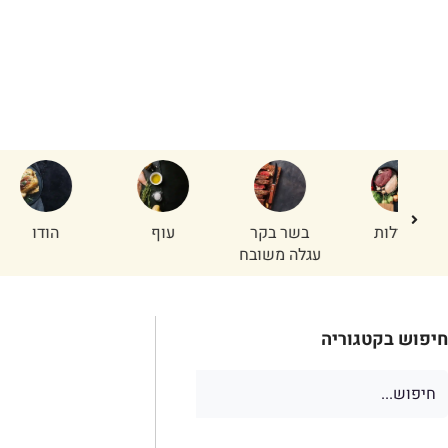
חנות ציוד
ת
בשר בקר
עוף
הודו
טלה
עגלה משובח
חיפוש בקטגוריה