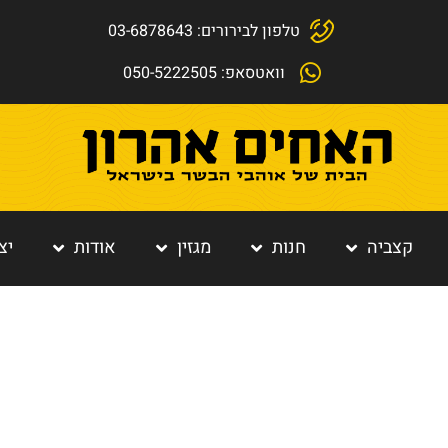
טלפון לבירורים: 03-6878643
וואטסאפ: 050-5222505
קצביה
חנות
מגזין
אודות
יצ