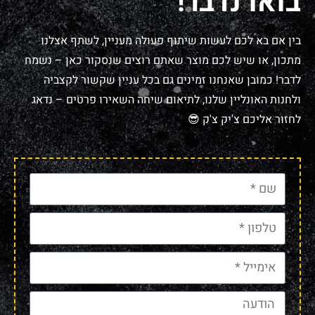
בואו נדבר!
בין אם בא לכם לעשות שיתוף פעולה מעניין, לשתף אצלנו
מתכון, או שיש לכם מוצר שאתם רוצים שנסקור כאן – נשמח
לדבר! כמובן שאנחנו זמינים גם בכל עניין שקשור לקצביה
ולחנות האונליין שלנו, לתיאום שיחה השאירו פרטים – נדאג
לחזור אליכם צ'יק צ'ק 😎