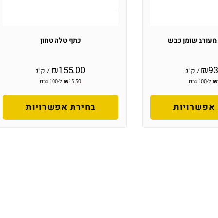
מעורב שומן כבש
כתף טלה טחון
₪
155.00
₪
93
/ ק"ג
/ ק"ג
₪
ל-100 גרם
15.50
₪
ל-100 גרם
אפשרויות
בחירת אפשרויות