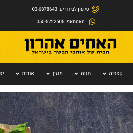
טלפון לבירורים: 03-6878643
וואטסאפ: 050-5222505
קצביה
חנות
מגזין
אודות
יצ