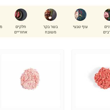
נים
עוף טבעי
בשר בקר
חלקים
מי
בים
משובח
אחוריים