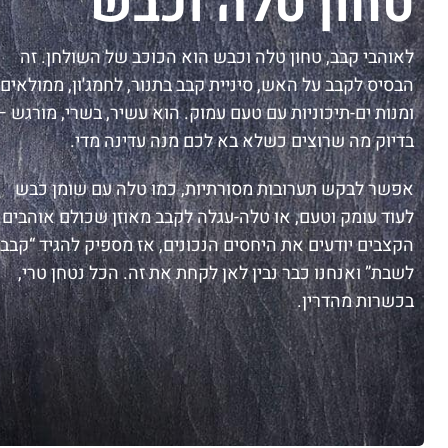
טחון טלה וכבש
לאוהבי קבב, טחון טלה וכבש הוא הכוכב של השולחן. זה
הבסיס לקבב על האש, סיניית קבב בתנור, לחמג'ון, ממולאים
ומנות ים-תיכוניות עם טעם עמוק. הוא עשיר, בשרי, מורגש —
בדיוק מה שרוצים כשלא בא לכם מנה עדינה מדי.
אפשר לבקש תערובות מסורתיות, כמו טלה עם שומן כבש
לעוד עומק וטעם, או טלה-עגלה לקבב מאוזן שכולם אוהבים.
הקצבים יודעים את היחסים הנכונים, אז מספיק להגיד “קבב
לשבת” ואנחנו כבר נבין לאן לקחת את זה. הכל נטחן טרי,
בכשרות מהדרין.