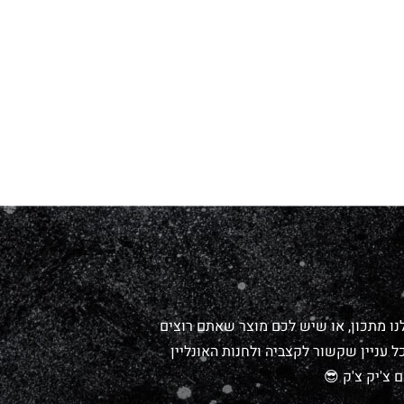
נו מתכון, או שיש לכם מוצר שאתם רוצים
 עניין שקשור לקצביה ולחנות האונליין
 צ'יק צ'ק 😎