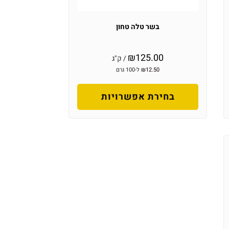
בשר טלה טחון
₪
125.00
/ ק"ג
12.50
₪
ל-100 גרם
בחירת אפשרויות