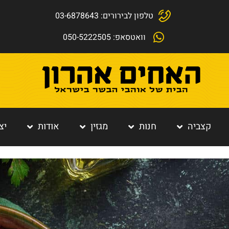
טלפון לבירורים: 03-6878643
וואטסאפ: 050-5222505
קצביה
חנות
מגזין
אודות
יצ