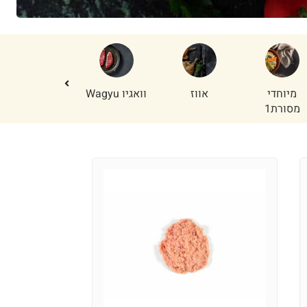
מיוחדי
אווז
וואגיו Wagyu
בשר למעשנת
מסורת1