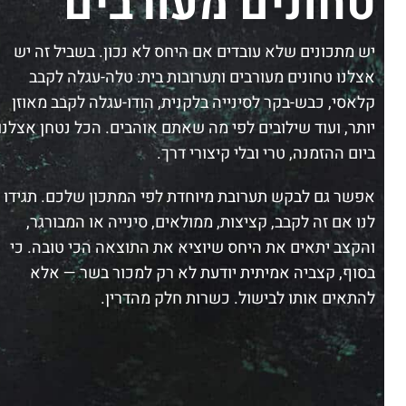
טחונים מעורבים
יש מתכונים שלא עובדים אם היחס לא נכון. בשביל זה יש
אצלנו טחונים מעורבים ותערובות בית: טלה-עגלה לקבב
קלאסי, כבש-בקר לסינייה בלקנית, הודו-עגלה לקבב מאוזן
יותר, ועוד שילובים לפי מה שאתם אוהבים. הכל נטחן אצלנו
ביום ההזמנה, טרי ובלי קיצורי דרך.
אפשר גם לבקש תערובת מיוחדת לפי המתכון שלכם. תגידו
לנו אם זה לקבב, קציצות, ממולאים, סינייה או המבורגר,
והקצב יתאים את היחס שיוציא את התוצאה הכי טובה. כי
בסוף, קצביה אמיתית יודעת לא רק למכור בשר — אלא
להתאים אותו לבישול. כשרות חלק מהדרין.