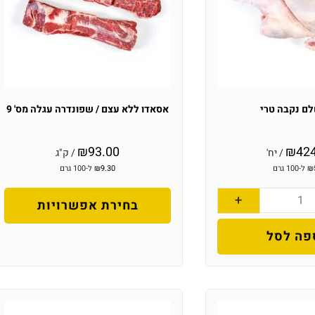
לם נקבה טרי
אסאדו ללא עצם / שפונדרה עגלה מס' 9
₪
93.00
₪
42
/ יח'
/ ק"ג
₪
ל-100 גרם
9.30
₪
ל-100 גרם
+
בחירת אפשרויות
פה לסל