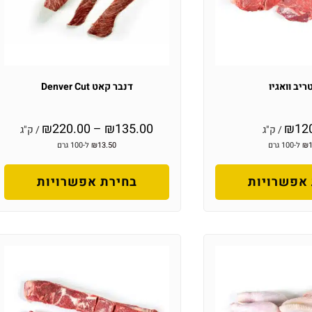
ריב וואגיו
דנבר קאט Denver Cut
₪
220.00
–
₪
135.00
₪
12
/ ק"ג
/ ק"ג
₪
ל-100 גרם
13.50
₪
ל-100 גרם
אפשרויות
בחירת אפשרויות