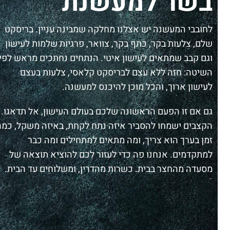
בשר למעשנת
לחובבי המעשנה יש אצלנו מחלקה שמבינה עניין. בריסקט
שלם, צלעות בקר, כתף בקר, צוואר, פרגיות שלמות לעישון
וגם קבב שמתאים לעישון איטי. הנתחים נחתכים מראש לפי
השיטה: חזה ללא עצם לבריסקט קלאסי, צלעות בעצם
לעישון ארוך, והכל מוכן להיכנס למעשנה.
גם אם זו הפעם הראשונה שלכם בעולם העישון, אל תדאגו.
הקצבים ישמחו להסביר איזה נתח לקחת, באיזה משקל, כמה
זמן בערך הוא צריך, ומה מתאים למתחילים ומה כבר
למתקדמים. אנחנו פה כדי לעזור לכם להוציא תוצאה של
מסעדה מהחצר בבית. כשרות מהדרין, ומשלוחים עד הבית.