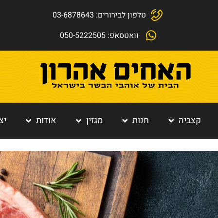
טלפון לבירורים: 03-6878643
וואטסאפ: 050-5222505
קצביה
חנות
מגזין
אודות
יצ