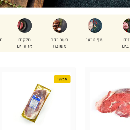
נים
עוף טבעי
בשר בקר
חלקים
מי
בים
משובח
אחוריים
מבצע!