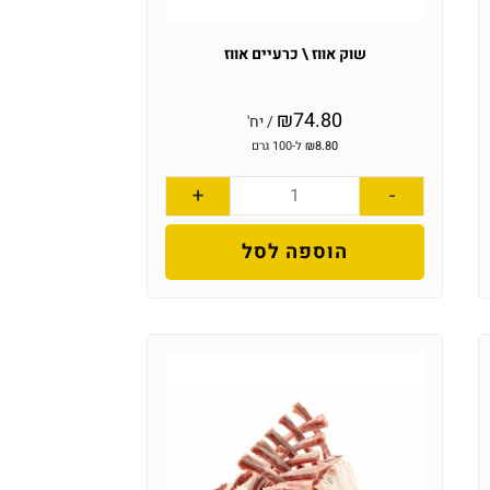
שוק אווז \ כרעיים אווז
₪
74.80
/ יח'
8.80
₪
ל-100 גרם
+
-
הוספה לסל