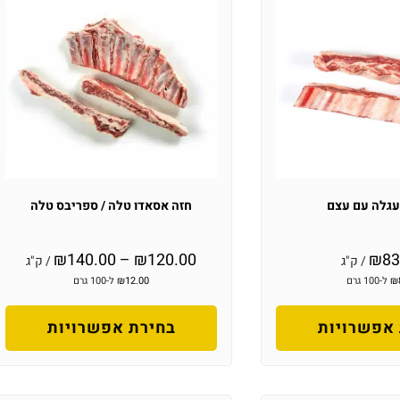
עגלה עם עצם
חזה אסאדו טלה / ספריבס טלה
₪
140.00
–
₪
120.00
₪
83
/ ק"ג
/ ק"ג
₪
ל-100 גרם
12.00
₪
ל-100 גרם
אפשרויות
בחירת אפשרויות