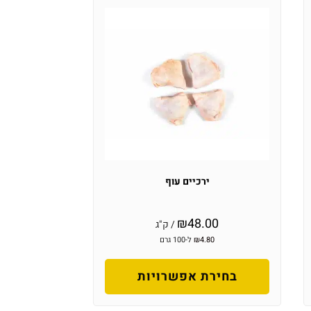
ירכיים עוף
₪
48.00
/ ק"ג
4.80
₪
ל-100 גרם
בחירת אפשרויות