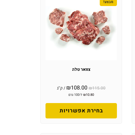
מבצע!
צוואר טלה
₪
108.00
115.00
₪
/ ק"ג
10.80
₪
ל-100 גרם
בחירת אפשרויות