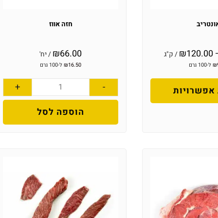
ונטריב
חזה אווז
₪
66.00
₪
120.00
/ ק"ג
/ יח'
₪
ל-100 גרם
16.50
₪
ל-100 גרם
+
-
אפשרויות
הוספה לסל