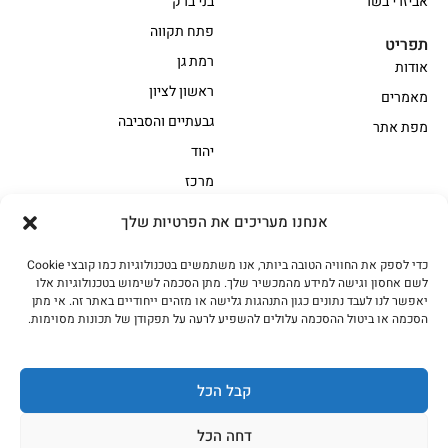
אביזרי בשר
בני ברק
פתח תקווה
תפריט
רמת גן
אודות
ראשון לציון
מאמרים
גבעתיים והסביבה
מפת אתר
יהוד
מרכז
אנחנו מעריכים את הפרטיות שלך
הקצביה
כדי לספק את החוויה הטובה ביותר, אנו משתמשים בטכנולוגיות כמו קובצי Cookie
אווז
בשר בקר משובח
לשם אחסון וגישה למידע מהמכשיר שלך. מתן הסכמה לשימוש בטכנולוגיות אלו
בשר בקר עגלה משובח
בשר למעשנת
יאפשר לנו לעבד נתונים כגון התנהגות גלישה או מזהים ייחודיים באתר זה. אי מתן
הסכמה או ביטול ההסכמה עלולים להשפיע לרעה על תפקודן של תכונות מסוימות.
הודו
חלקים אחוריים
טחונים – בשר טחון
טלה/כבש
מיוחדי מסורת
מיוחדי מסורת1
קבל הכל
נתחי פנים
עוף
דחה הכל
עוף טבעי
על האש