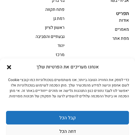
אביזרי בשר
בני ברק
פתח תקווה
תפריט
רמת גן
אודות
ראשון לציון
מאמרים
גבעתיים והסביבה
מפת אתר
יהוד
מרכז
אנחנו מעריכים את הפרטיות שלך
הקצביה
כדי לספק את החוויה הטובה ביותר, אנו משתמשים בטכנולוגיות כמו קובצי Cookie
אווז
בשר בקר משובח
לשם אחסון וגישה למידע מהמכשיר שלך. מתן הסכמה לשימוש בטכנולוגיות אלו
בשר בקר עגלה משובח
בשר למעשנת
יאפשר לנו לעבד נתונים כגון התנהגות גלישה או מזהים ייחודיים באתר זה. אי מתן
הסכמה או ביטול ההסכמה עלולים להשפיע לרעה על תפקודן של תכונות מסוימות.
הודו
חלקים אחוריים
טחונים – בשר טחון
טלה/כבש
מיוחדי מסורת
מיוחדי מסורת1
קבל הכל
נתחי פנים
עוף
דחה הכל
עוף טבעי
על האש