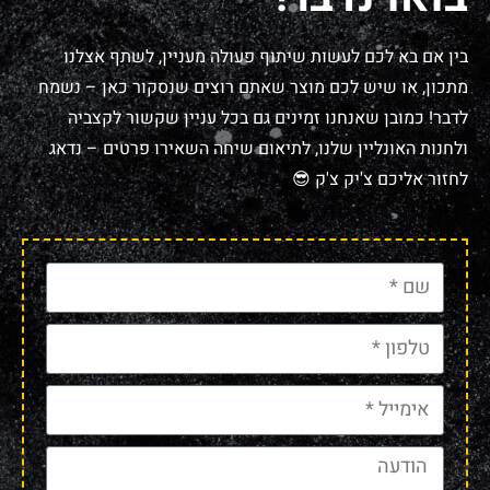
בין אם בא לכם לעשות שיתוף פעולה מעניין, לשתף אצלנו
מתכון, או שיש לכם מוצר שאתם רוצים שנסקור כאן – נשמח
לדבר! כמובן שאנחנו זמינים גם בכל עניין שקשור לקצביה
ולחנות האונליין שלנו, לתיאום שיחה השאירו פרטים – נדאג
לחזור אליכם צ'יק צ'ק 😎