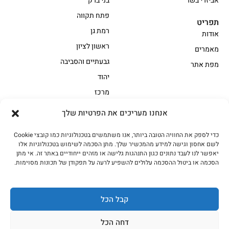
אביזרי בשר
בני ברק
פתח תקווה
תפריט
רמת גן
אודות
ראשון לציון
מאמרים
גבעתיים והסביבה
מפת אתר
יהוד
מרכז
אנחנו מעריכים את הפרטיות שלך
הקצביה
כדי לספק את החוויה הטובה ביותר, אנו משתמשים בטכנולוגיות כמו קובצי Cookie
אווז
בשר בקר משובח
לשם אחסון וגישה למידע מהמכשיר שלך. מתן הסכמה לשימוש בטכנולוגיות אלו
בשר בקר עגלה משובח
בשר למעשנת
יאפשר לנו לעבד נתונים כגון התנהגות גלישה או מזהים ייחודיים באתר זה. אי מתן
הסכמה או ביטול ההסכמה עלולים להשפיע לרעה על תפקודן של תכונות מסוימות.
הודו
חלקים אחוריים
טחונים – בשר טחון
טלה/כבש
מיוחדי מסורת
מיוחדי מסורת1
קבל הכל
נתחי פנים
עוף
דחה הכל
עוף טבעי
על האש