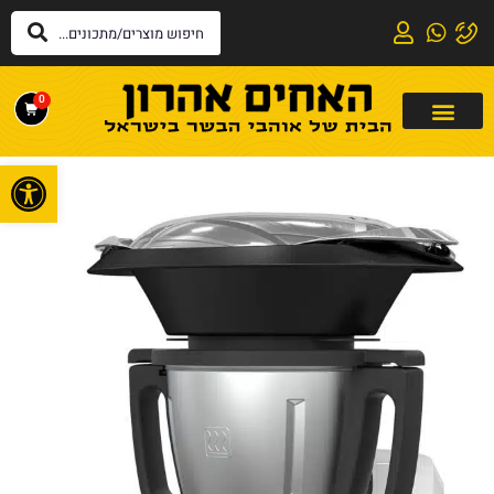
0
פתח