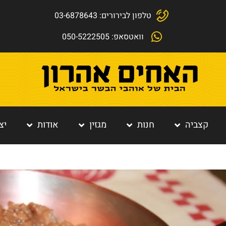
טלפון לבירורים: 03-6878643
וואטסאפ: 050-5222505
קצביה
חנות
מגזין
אודות
יצ