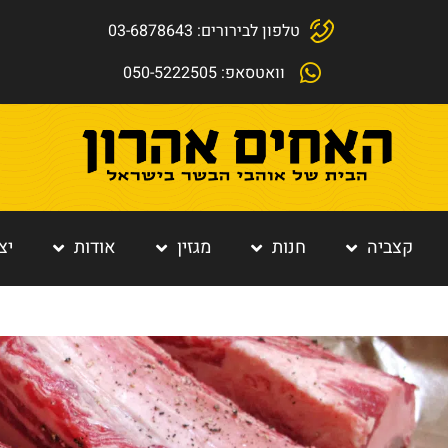
טלפון לבירורים: 03-6878643
וואטסאפ: 050-5222505
קצביה
חנות
מגזין
אודות
יצ