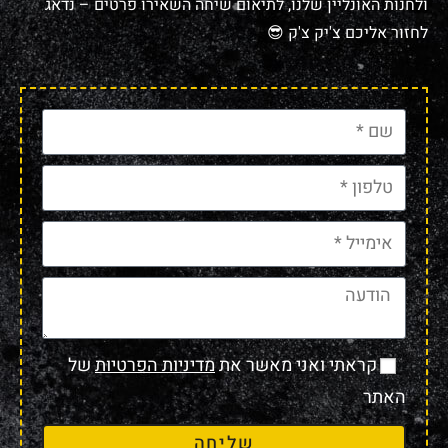
ולחנות האונליין שלנו, לתיאום שיחה השאירו פרטים – נדאג
לחזור אליכם צ'יק צ'ק 😎
קראתי ואני מאשר את
מדיניות הפרטיות
של
האתר
שליחה