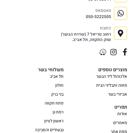
וואטסאפ
050-5222505
כתובת
רחוב נוריאל 7 (שדרת הבשר)
שוק התקווה, תל אביב.
מוצרים נוספים
משלוחי בשר
אלכוהול ליד הבשר
תל אביב
מזווה ותבליני הבית
חולון
אביזרי בשר
בני ברק
פתח תקווה
תפריט
רמת גן
אודות
ראשון לציון
מאמרים
גבעתיים והסביבה
מפת אתר