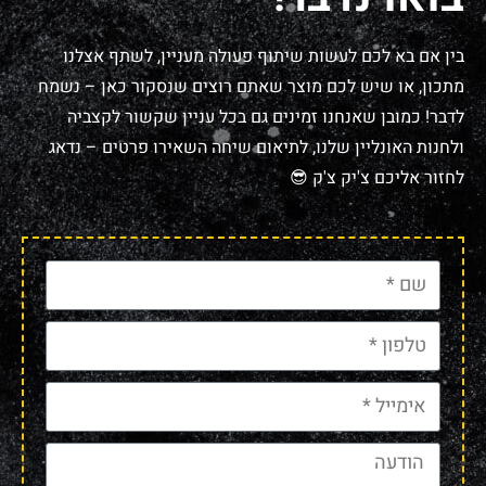
בין אם בא לכם לעשות שיתוף פעולה מעניין, לשתף אצלנו
מתכון, או שיש לכם מוצר שאתם רוצים שנסקור כאן – נשמח
לדבר! כמובן שאנחנו זמינים גם בכל עניין שקשור לקצביה
ולחנות האונליין שלנו, לתיאום שיחה השאירו פרטים – נדאג
לחזור אליכם צ'יק צ'ק 😎