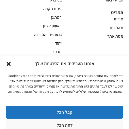
אביזרי בשר
בני ברק
פתח תקווה
תפריט
רמת גן
אודות
ראשון לציון
מאמרים
גבעתיים והסביבה
מפת אתר
יהוד
מרכז
אנחנו מעריכים את הפרטיות שלך
הקצביה
כדי לספק את החוויה הטובה ביותר, אנו משתמשים בטכנולוגיות כמו קובצי Cookie
אווז
בשר בקר משובח
לשם אחסון וגישה למידע מהמכשיר שלך. מתן הסכמה לשימוש בטכנולוגיות אלו
בשר בקר עגלה משובח
בשר למעשנת
יאפשר לנו לעבד נתונים כגון התנהגות גלישה או מזהים ייחודיים באתר זה. אי מתן
הסכמה או ביטול ההסכמה עלולים להשפיע לרעה על תפקודן של תכונות מסוימות.
הודו
חלקים אחוריים
טחונים – בשר טחון
טלה/כבש
מיוחדי מסורת
מיוחדי מסורת1
קבל הכל
נתחי פנים
עוף
דחה הכל
עוף טבעי
על האש