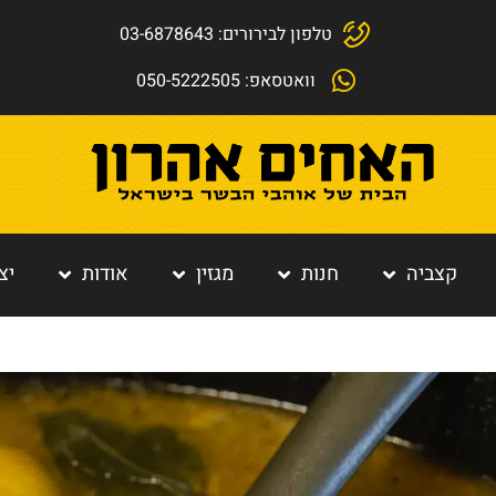
טלפון לבירורים: 03-6878643
וואטסאפ: 050-5222505
קצביה
חנות
מגזין
אודות
יצ