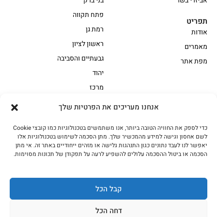
אביזרי בשר
בני ברק
פתח תקווה
תפריט
רמת גן
אודות
ראשון לציון
מאמרים
גבעתיים והסביבה
מפת אתר
יהוד
מרכז
אנחנו מעריכים את הפרטיות שלך
הקצביה
כדי לספק את החוויה הטובה ביותר, אנו משתמשים בטכנולוגיות כמו קובצי Cookie
אווז
בשר בקר משובח
לשם אחסון וגישה למידע מהמכשיר שלך. מתן הסכמה לשימוש בטכנולוגיות אלו
בשר בקר עגלה משובח
בשר למעשנת
יאפשר לנו לעבד נתונים כגון התנהגות גלישה או מזהים ייחודיים באתר זה. אי מתן
הסכמה או ביטול ההסכמה עלולים להשפיע לרעה על תפקודן של תכונות מסוימות.
הודו
חלקים אחוריים
טחונים – בשר טחון
טלה/כבש
מיוחדי מסורת
מיוחדי מסורת1
קבל הכל
נתחי פנים
עוף
דחה הכל
עוף טבעי
על האש