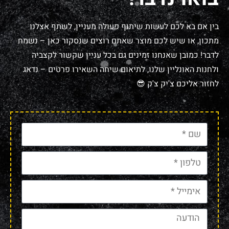
בין אם בא לכם לעשות שיתוף פעולה מעניין, לשתף אצלנו
מתכון, או שיש לכם מוצר שאתם רוצים שנסקור כאן – נשמח
לדבר! כמובן שאנחנו זמינים גם בכל עניין שקשור לקצביה
ולחנות האונליין שלנו, לתיאום שיחה השאירו פרטים – נדאג
לחזור אליכם צ'יק צ'ק 😎