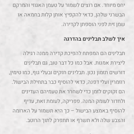
יחס מיוחד. אם רוצים לשמור על טעמן האגוזי והמרקם
הבשרני שלהן, כדאי להקפיץ אותן קלות בחמאה או
שמן זית לפני הוספתן לקדירה.
איך לשלב תבלינים בהדרגה
תבלינים הם המפתח להפיכת קדירה ממנה רגילה
ליצירת אמנות. אבל כמו כל דבר טוב, גם תבלינים
דורשים תזמון נכון. תבלינים חזקים ובעלי גוף, כמו טימין,
רוזמרין ועלי דפנה, כדאי להוסיף כבר בתחילת הבישול.
הם זקוקים לזמן כדי לשחרר את טעמיהם העדינים
ולחדור לעומק המנה. פפריקה, לעומת זאת, עדיף
להוסיף באמצע הבישול – כך היא תשמור על הארומה
והצבע שלה ולא תשרף או תתפרק לתוך הרוטב.