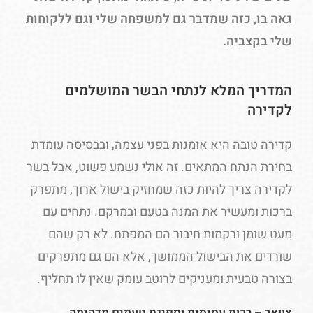
גאה בו, כזה שמדבר גם למשפחה שלי וגם ללקוחות
שלי בקצביה.
המדריך המלא לנתחי הבשר המושלמים
לקדירה
קדירה טובה היא אומנות בפני עצמה, ובבסיסה עומדת
בחירת הנתח המתאים. זה אולי נשמע פשוט, אבל בשר
לקדירה צריך להיות כזה שמחזיק בישול ארוך, מתפרק
ברכות ומעשיר את המנה בטעם ובמרקם. נתחים עם
מעט שומן ורקמות חיבור הם המפתח. לא רק שהם
שורדים את הבישול הממושך, אלא הם גם מתפרקים
בצורה טבעית ומעניקים לרוטב עומק שאין לו תחליף.
צוואר – רכות עסיסית וספיגת טעמים מדהימה