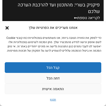
פיקניק בשרי: מהתכנון ועד להרכבת הערכה
שלכם
לקריאה נוספת
אנחנו מעריכים את הפרטיות שלך
כדי לספק את החוויה הטובה ביותר, אנו משתמשים בטכנולוגיות כמו קובצי Cookie
לשם אחסון וגישה למידע מהמכשיר שלך. מתן הסכמה לשימוש בטכנולוגיות אלו
יאפשר לנו לעבד נתונים כגון התנהגות גלישה או מזהים ייחודיים באתר זה. אי מתן
הסכמה או ביטול ההסכמה עלולים להשפיע לרעה על תפקודן של תכונות מסוימות.
קבל הכל
דחה הכל
מוצאי תשעה באב: 4 ארוחות שכולם חולמים
התאמה אישית
עליהן ב-19:00
לקריאה נוספת
תקנון