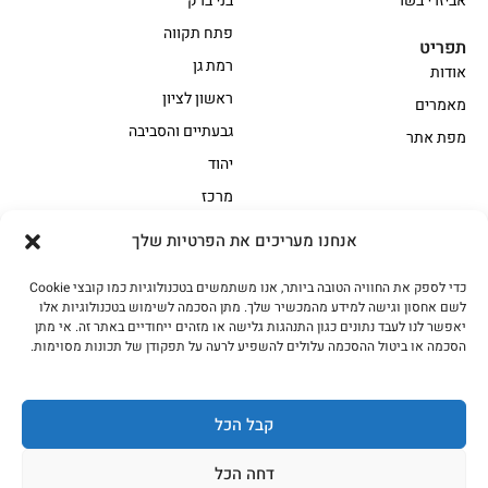
אביזרי בשר
בני ברק
פתח תקווה
תפריט
רמת גן
אודות
ראשון לציון
מאמרים
גבעתיים והסביבה
מפת אתר
יהוד
מרכז
אנחנו מעריכים את הפרטיות שלך
הקצביה
כדי לספק את החוויה הטובה ביותר, אנו משתמשים בטכנולוגיות כמו קובצי Cookie
אווז
בשר בקר משובח
לשם אחסון וגישה למידע מהמכשיר שלך. מתן הסכמה לשימוש בטכנולוגיות אלו
בשר בקר עגלה משובח
בשר למעשנת
יאפשר לנו לעבד נתונים כגון התנהגות גלישה או מזהים ייחודיים באתר זה. אי מתן
הסכמה או ביטול ההסכמה עלולים להשפיע לרעה על תפקודן של תכונות מסוימות.
הודו
חלקים אחוריים
טחונים – בשר טחון
טלה/כבש
מיוחדי מסורת
מיוחדי מסורת1
קבל הכל
נתחי פנים
עוף
דחה הכל
עוף טבעי
על האש