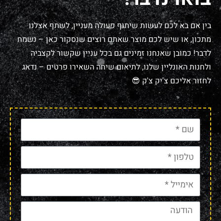
בין אם בא לכם לעשות שיתוף פעולה מעניין, לשתף אצלנו
מתכון, או שיש לכם מוצר שאתם רוצים שנסקור כאן – נשמח
לדבר! כמובן שאנחנו זמינים גם בכל עניין שקשור לקצביה
ולחנות האונליין שלנו, לתיאום שיחה השאירו פרטים – נדאג
לחזור אליכם צ'יק צ'ק 😎