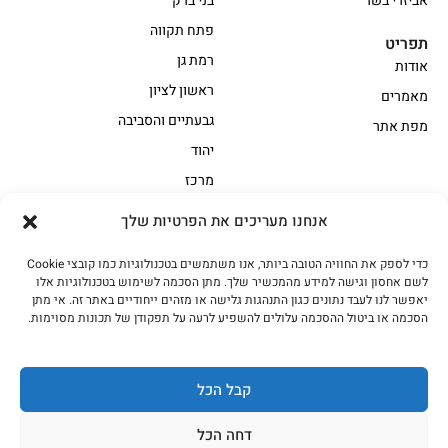
אביזרי בשר
בני ברק
פתח תקווה
תפריט
רמת גן
אודות
ראשון לציון
מאמרים
גבעתיים והסביבה
מפת אתר
יהוד
מרכז
אנחנו מעריכים את הפרטיות שלך
הקצביה
כדי לספק את החוויה הטובה ביותר, אנו משתמשים בטכנולוגיות כמו קובצי Cookie
אווז
בשר בקר משובח
לשם אחסון וגישה למידע מהמכשיר שלך. מתן הסכמה לשימוש בטכנולוגיות אלו
בשר בקר עגלה משובח
בשר למעשנת
יאפשר לנו לעבד נתונים כגון התנהגות גלישה או מזהים ייחודיים באתר זה. אי מתן
הסכמה או ביטול ההסכמה עלולים להשפיע לרעה על תפקודן של תכונות מסוימות.
הודו
חלקים אחוריים
טחונים – בשר טחון
טלה/כבש
מיוחדי מסורת
מיוחדי מסורת1
קבל הכל
נתחי פנים
עוף
דחה הכל
עוף טבעי
על האש