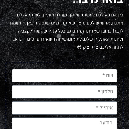
בין אם בא לכם לעשות שיתוף פעולה מעניין, לשתף אצלנו
מתכון, או שיש לכם מוצר שאתם רוצים שנסקור כאן – נשמח
לדבר! כמובן שאנחנו זמינים גם בכל עניין שקשור לקצביה
ולחנות האונליין שלנו, לתיאום שיחה השאירו פרטים – נדאג
לחזור אליכם צ'יק צ'ק 😎