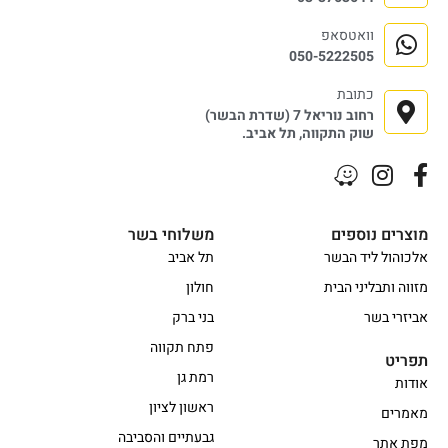
וואטסאפ
050-5222505
כתובת
רחוב נוריאל 7 (שדרת הבשר)
שוק התקווה, תל אביב.
מוצרים נוספים
משלוחי בשר
אלכוהול ליד הבשר
תל אביב
מזווה ותבליני הבית
חולון
אביזרי בשר
בני ברק
פתח תקווה
תפריט
רמת גן
אודות
ראשון לציון
מאמרים
גבעתיים והסביבה
מפת אתר