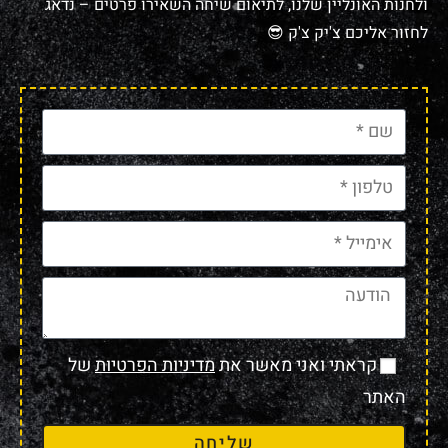
ולחנות האונליין שלנו, לתיאום שיחה השאירו פרטים – נדאג
לחזור אליכם צ'יק צ'ק 😎
קראתי ואני מאשר את
מדיניות הפרטיות
של
האתר
שליחה