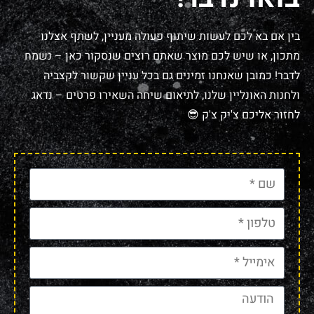
בין אם בא לכם לעשות שיתוף פעולה מעניין, לשתף אצלנו
מתכון, או שיש לכם מוצר שאתם רוצים שנסקור כאן – נשמח
לדבר! כמובן שאנחנו זמינים גם בכל עניין שקשור לקצביה
ולחנות האונליין שלנו, לתיאום שיחה השאירו פרטים – נדאג
לחזור אליכם צ'יק צ'ק 😎