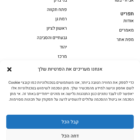
אביזרי בשר
בני ברק
פתח תקווה
תפריט
רמת גן
אודות
ראשון לציון
מאמרים
גבעתיים והסביבה
מפת אתר
יהוד
מרכז
אנחנו מעריכים את הפרטיות שלך
הקצביה
כדי לספק את החוויה הטובה ביותר, אנו משתמשים בטכנולוגיות כמו קובצי Cookie
אווז
בשר בקר משובח
לשם אחסון וגישה למידע מהמכשיר שלך. מתן הסכמה לשימוש בטכנולוגיות אלו
בשר בקר עגלה משובח
בשר למעשנת
יאפשר לנו לעבד נתונים כגון התנהגות גלישה או מזהים ייחודיים באתר זה. אי מתן
הסכמה או ביטול ההסכמה עלולים להשפיע לרעה על תפקודן של תכונות מסוימות.
הודו
חלקים אחוריים
טחונים – בשר טחון
טלה/כבש
מיוחדי מסורת
מיוחדי מסורת1
קבל הכל
נתחי פנים
עוף
דחה הכל
עוף טבעי
על האש