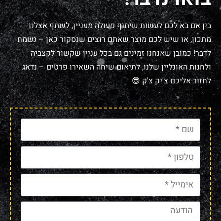
בין אם בא לכם לעשות שיתוף פעולה מעניין, לשתף אצלנו
מתכון, או שיש לכם מוצר שאתם רוצים שנסקור כאן – נשמח
לדבר! כמובן שאנחנו זמינים גם בכל עניין שקשור לקצביה
ולחנות האונליין שלנו, לתיאום שיחה השאירו פרטים – נדאג
לחזור אליכם צ'יק צ'ק 😎