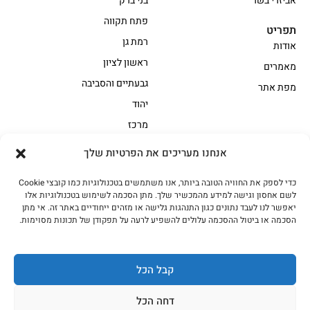
אביזרי בשר
בני ברק
פתח תקווה
תפריט
רמת גן
אודות
ראשון לציון
מאמרים
גבעתיים והסביבה
מפת אתר
יהוד
מרכז
אנחנו מעריכים את הפרטיות שלך
הקצביה
כדי לספק את החוויה הטובה ביותר, אנו משתמשים בטכנולוגיות כמו קובצי Cookie
אווז
בשר בקר משובח
לשם אחסון וגישה למידע מהמכשיר שלך. מתן הסכמה לשימוש בטכנולוגיות אלו
בשר בקר עגלה משובח
בשר למעשנת
יאפשר לנו לעבד נתונים כגון התנהגות גלישה או מזהים ייחודיים באתר זה. אי מתן
הסכמה או ביטול ההסכמה עלולים להשפיע לרעה על תפקודן של תכונות מסוימות.
הודו
חלקים אחוריים
טחונים – בשר טחון
טלה/כבש
מיוחדי מסורת
מיוחדי מסורת1
קבל הכל
נתחי פנים
עוף
דחה הכל
עוף טבעי
על האש