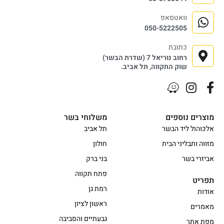
וואטסאפ
050-5222505
כתובת
רחוב נוריאל 7 (שדרת הבשר)
שוק התקווה, תל אביב.
מוצרים נוספים
משלוחי בשר
אלכוהול ליד הבשר
תל אביב
מזווה ותבליני הבית
חולון
אביזרי בשר
בני ברק
פתח תקווה
תפריט
רמת גן
אודות
ראשון לציון
מאמרים
גבעתיים והסביבה
מפת אתר