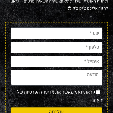
ולחנות האונליין שלנו, לתיאום שיחה השאירו פרטים – נדאג
לחזור אליכם צ'יק צ'ק 😎
קראתי ואני מאשר את
מדיניות הפרטיות
של
האתר
שליחה