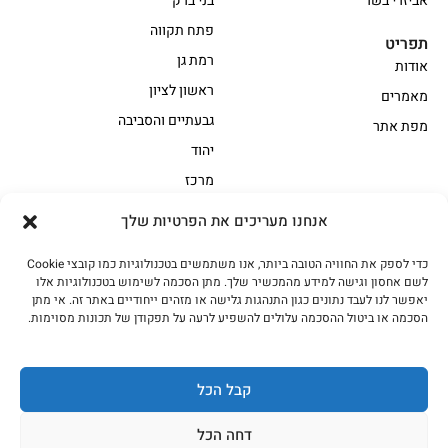
אביזרי בשר
בני ברק
פתח תקווה
תפריט
רמת גן
אודות
ראשון לציון
מאמרים
גבעתיים והסביבה
מפת אתר
יהוד
מרכז
אנחנו מעריכים את הפרטיות שלך
הקצביה
כדי לספק את החוויה הטובה ביותר, אנו משתמשים בטכנולוגיות כמו קובצי Cookie
אווז
בשר בקר משובח
לשם אחסון וגישה למידע מהמכשיר שלך. מתן הסכמה לשימוש בטכנולוגיות אלו
בשר בקר עגלה משובח
בשר למעשנת
יאפשר לנו לעבד נתונים כגון התנהגות גלישה או מזהים ייחודיים באתר זה. אי מתן
הסכמה או ביטול ההסכמה עלולים להשפיע לרעה על תפקודן של תכונות מסוימות.
הודו
חלקים אחוריים
טחונים – בשר טחון
טלה/כבש
מיוחדי מסורת
מיוחדי מסורת1
קבל הכל
נתחי פנים
עוף
דחה הכל
עוף טבעי
על האש