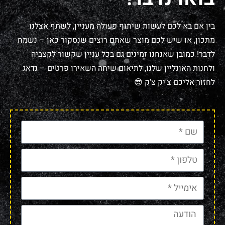
בין אם בא לכם לעשות שיתוף פעולה מעניין, לשתף אצלנו
מתכון, או שיש לכם מוצר שאתם רוצים שנסקור כאן – נשמח
לדבר! כמובן שאנחנו זמינים גם בכל עניין שקשור לקצביה
ולחנות האונליין שלנו, לתיאום שיחה השאירו פרטים – נדאג
לחזור אליכם צ'יק צ'ק 😎