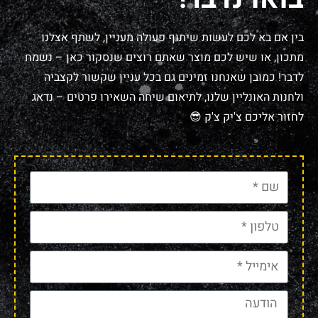
בין אם בא לכם לעשות שיתוף פעולה מעניין, לשתף אצלנו
מתכון, או שיש לכם מוצר שאתם רוצים שנסקור כאן – נשמח
לדבר! כמובן שאנחנו זמינים גם בכל עניין שקשור לקצביה
ולחנות האונליין שלנו, לתיאום שיחה השאירו פרטים – נדאג
לחזור אליכם צ'יק צ'ק 😎