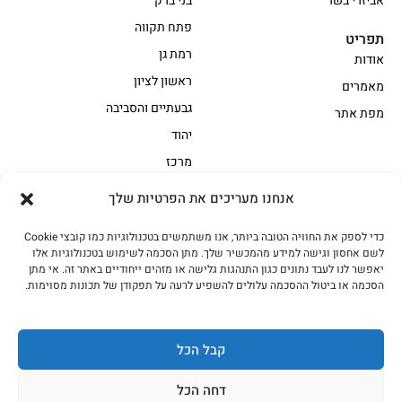
אביזרי בשר
בני ברק
פתח תקווה
תפריט
רמת גן
אודות
ראשון לציון
מאמרים
גבעתיים והסביבה
מפת אתר
יהוד
מרכז
אנחנו מעריכים את הפרטיות שלך
הקצביה
כדי לספק את החוויה הטובה ביותר, אנו משתמשים בטכנולוגיות כמו קובצי Cookie
אווז
בשר בקר משובח
לשם אחסון וגישה למידע מהמכשיר שלך. מתן הסכמה לשימוש בטכנולוגיות אלו
בשר בקר עגלה משובח
בשר למעשנת
יאפשר לנו לעבד נתונים כגון התנהגות גלישה או מזהים ייחודיים באתר זה. אי מתן
הסכמה או ביטול ההסכמה עלולים להשפיע לרעה על תפקודן של תכונות מסוימות.
הודו
חלקים אחוריים
טחונים – בשר טחון
טלה/כבש
מיוחדי מסורת
מיוחדי מסורת1
קבל הכל
נתחי פנים
עוף
דחה הכל
עוף טבעי
על האש