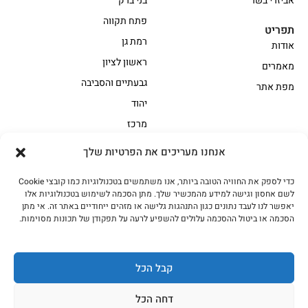
אביזרי בשר
בני ברק
פתח תקווה
תפריט
רמת גן
אודות
ראשון לציון
מאמרים
גבעתיים והסביבה
מפת אתר
יהוד
מרכז
אנחנו מעריכים את הפרטיות שלך
הקצביה
כדי לספק את החוויה הטובה ביותר, אנו משתמשים בטכנולוגיות כמו קובצי Cookie
אווז
בשר בקר משובח
לשם אחסון וגישה למידע מהמכשיר שלך. מתן הסכמה לשימוש בטכנולוגיות אלו
בשר בקר עגלה משובח
בשר למעשנת
יאפשר לנו לעבד נתונים כגון התנהגות גלישה או מזהים ייחודיים באתר זה. אי מתן
הסכמה או ביטול ההסכמה עלולים להשפיע לרעה על תפקודן של תכונות מסוימות.
הודו
חלקים אחוריים
טחונים – בשר טחון
טלה/כבש
מיוחדי מסורת
מיוחדי מסורת1
קבל הכל
נתחי פנים
עוף
דחה הכל
עוף טבעי
על האש