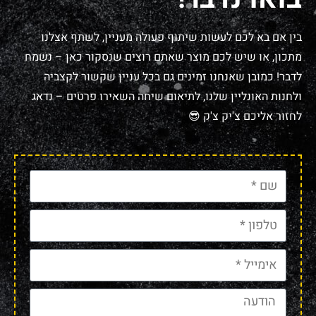
בין אם בא לכם לעשות שיתוף פעולה מעניין, לשתף אצלנו
מתכון, או שיש לכם מוצר שאתם רוצים שנסקור כאן – נשמח
לדבר! כמובן שאנחנו זמינים גם בכל עניין שקשור לקצביה
ולחנות האונליין שלנו, לתיאום שיחה השאירו פרטים – נדאג
לחזור אליכם צ'יק צ'ק 😎