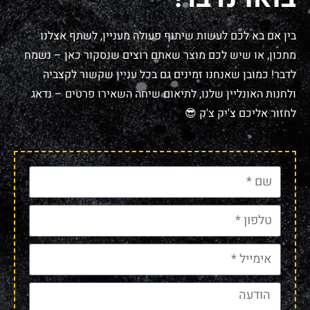
בין אם בא לכם לעשות שיתוף פעולה מעניין, לשתף אצלנו
מתכון, או שיש לכם מוצר שאתם רוצים שנסקור כאן – נשמח
לדבר! כמובן שאנחנו זמינים גם בכל עניין שקשור לקצביה
ולחנות האונליין שלנו, לתיאום שיחה השאירו פרטים – נדאג
לחזור אליכם צ'יק צ'ק 😎