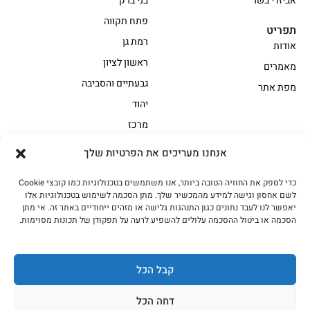
אביזרי בשר
בני ברק
פתח תקווה
תפריט
רמת גן
אודות
ראשון לציון
מאמרים
גבעתיים והסביבה
מפת אתר
יהוד
מרכז
אנחנו מעריכים את הפרטיות שלך
הקצביה
כדי לספק את החוויה הטובה ביותר, אנו משתמשים בטכנולוגיות כמו קובצי Cookie
אווז
בשר בקר משובח
לשם אחסון וגישה למידע מהמכשיר שלך. מתן הסכמה לשימוש בטכנולוגיות אלו
בשר בקר עגלה משובח
בשר למעשנת
יאפשר לנו לעבד נתונים כגון התנהגות גלישה או מזהים ייחודיים באתר זה. אי מתן
הסכמה או ביטול ההסכמה עלולים להשפיע לרעה על תפקודן של תכונות מסוימות.
הודו
חלקים אחוריים
טחונים – בשר טחון
טלה/כבש
מיוחדי מסורת
מיוחדי מסורת1
קבל הכל
נתחי פנים
עוף
דחה הכל
עוף טבעי
על האש