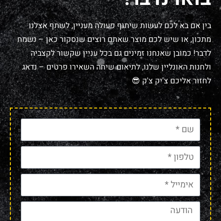
בין אם בא לכם לעשות שיתוף פעולה מעניין, לשתף אצלנו
מתכון, או שיש לכם מוצר שאתם רוצים שנסקור כאן – נשמח
לדבר! כמובן שאנחנו זמינים גם בכל עניין שקשור לקצביה
ולחנות האונליין שלנו, לתיאום שיחה השאירו פרטים – נדאג
לחזור אליכם צ'יק צ'ק 😎