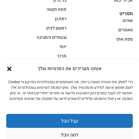
אביזרי בשר
בני ברק
פתח תקווה
תפריט
רמת גן
אודות
ראשון לציון
מאמרים
גבעתיים והסביבה
מפת אתר
יהוד
מרכז
אנחנו מעריכים את הפרטיות שלך
הקצביה
כדי לספק את החוויה הטובה ביותר, אנו משתמשים בטכנולוגיות כמו קובצי Cookie
אווז
בשר בקר משובח
לשם אחסון וגישה למידע מהמכשיר שלך. מתן הסכמה לשימוש בטכנולוגיות אלו
בשר בקר עגלה משובח
בשר למעשנת
יאפשר לנו לעבד נתונים כגון התנהגות גלישה או מזהים ייחודיים באתר זה. אי מתן
הסכמה או ביטול ההסכמה עלולים להשפיע לרעה על תפקודן של תכונות מסוימות.
הודו
חלקים אחוריים
טחונים – בשר טחון
טלה/כבש
מיוחדי מסורת
מיוחדי מסורת1
קבל הכל
נתחי פנים
עוף
דחה הכל
עוף טבעי
על האש