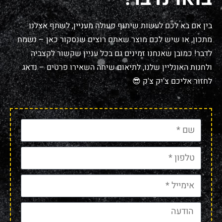
בין אם בא לכם לעשות שיתוף פעולה מעניין, לשתף אצלנו
מתכון, או שיש לכם מוצר שאתם רוצים שנסקור כאן – נשמח
לדבר! כמובן שאנחנו זמינים גם בכל עניין שקשור לקצביה
ולחנות האונליין שלנו, לתיאום שיחה השאירו פרטים – נדאג
לחזור אליכם צ'יק צ'ק 😎