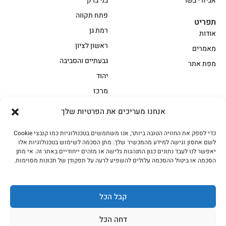
אביזרי בשר
בני ברק
פתח תקווה
תפריט
רמת גן
אודות
ראשון לציון
מאמרים
גבעתיים והסביבה
מפת אתר
יהוד
מרכז
אנחנו מעריכים את הפרטיות שלך
הקצביה
כדי לספק את החוויה הטובה ביותר, אנו משתמשים בטכנולוגיות כמו קובצי Cookie
אווז
בשר בקר משובח
לשם אחסון וגישה למידע מהמכשיר שלך. מתן הסכמה לשימוש בטכנולוגיות אלו
בשר בקר עגלה משובח
בשר למעשנת
יאפשר לנו לעבד נתונים כגון התנהגות גלישה או מזהים ייחודיים באתר זה. אי מתן
הסכמה או ביטול ההסכמה עלולים להשפיע לרעה על תפקודן של תכונות מסוימות.
הודו
חלקים אחוריים
טחונים – בשר טחון
טלה/כבש
מיוחדי מסורת
מיוחדי מסורת1
קבל הכל
נתחי פנים
עוף
דחה הכל
עוף טבעי
על האש