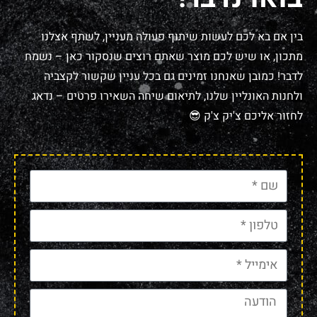
בין אם בא לכם לעשות שיתוף פעולה מעניין, לשתף אצלנו
מתכון, או שיש לכם מוצר שאתם רוצים שנסקור כאן – נשמח
לדבר! כמובן שאנחנו זמינים גם בכל עניין שקשור לקצביה
ולחנות האונליין שלנו, לתיאום שיחה השאירו פרטים – נדאג
לחזור אליכם צ'יק צ'ק 😎