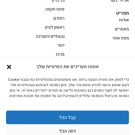
אביזרי בשר
בני ברק
פתח תקווה
תפריט
רמת גן
אודות
ראשון לציון
מאמרים
גבעתיים והסביבה
מפת אתר
יהוד
מרכז
אנחנו מעריכים את הפרטיות שלך
הקצביה
כדי לספק את החוויה הטובה ביותר, אנו משתמשים בטכנולוגיות כמו קובצי Cookie
אווז
בשר בקר משובח
לשם אחסון וגישה למידע מהמכשיר שלך. מתן הסכמה לשימוש בטכנולוגיות אלו
בשר בקר עגלה משובח
בשר למעשנת
יאפשר לנו לעבד נתונים כגון התנהגות גלישה או מזהים ייחודיים באתר זה. אי מתן
הסכמה או ביטול ההסכמה עלולים להשפיע לרעה על תפקודן של תכונות מסוימות.
הודו
חלקים אחוריים
טחונים – בשר טחון
טלה/כבש
מיוחדי מסורת
מיוחדי מסורת1
קבל הכל
נתחי פנים
עוף
דחה הכל
עוף טבעי
על האש