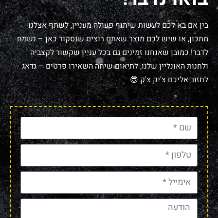
בין אם בא לכם לעשות שיתוף פעולה מעניין, לשתף אצלנו
מתכון, או שיש לכם מוצר שאתם רוצים שנסקור כאן – נשמח
לדבר! כמובן שאנחנו זמינים גם בכל עניין שקשור לקצביה
ולחנות האונליין שלנו, לתיאום שיחה השאירו פרטים – נדאג
לחזור אליכם צ'יק צ'ק 😎