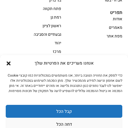
אביזרי בשר
בני ברק
פתח תקווה
תפריט
רמת גן
אודות
ראשון לציון
מאמרים
גבעתיים והסביבה
מפת אתר
יהוד
מרכז
אנחנו מעריכים את הפרטיות שלך
הקצביה
כדי לספק את החוויה הטובה ביותר, אנו משתמשים בטכנולוגיות כמו קובצי Cookie
אווז
בשר בקר משובח
לשם אחסון וגישה למידע מהמכשיר שלך. מתן הסכמה לשימוש בטכנולוגיות אלו
בשר בקר עגלה משובח
בשר למעשנת
יאפשר לנו לעבד נתונים כגון התנהגות גלישה או מזהים ייחודיים באתר זה. אי מתן
הסכמה או ביטול ההסכמה עלולים להשפיע לרעה על תפקודן של תכונות מסוימות.
הודו
חלקים אחוריים
טחונים – בשר טחון
טלה/כבש
מיוחדי מסורת
מיוחדי מסורת1
קבל הכל
נתחי פנים
עוף
דחה הכל
עוף טבעי
על האש