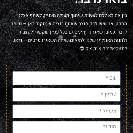
בין אם בא לכם לעשות שיתוף פעולה מעניין, לשתף אצלנו
מתכון, או שיש לכם מוצר שאתם רוצים שנסקור כאן – נשמח
לדבר! כמובן שאנחנו זמינים גם בכל עניין שקשור לקצביה
ולחנות האונליין שלנו, לתיאום שיחה השאירו פרטים – נדאג
לחזור אליכם צ'יק צ'ק 😎