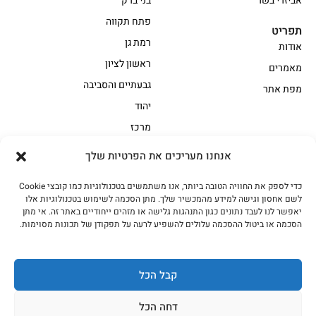
אביזרי בשר
בני ברק
פתח תקווה
תפריט
רמת גן
אודות
ראשון לציון
מאמרים
גבעתיים והסביבה
מפת אתר
יהוד
מרכז
אנחנו מעריכים את הפרטיות שלך
הקצביה
כדי לספק את החוויה הטובה ביותר, אנו משתמשים בטכנולוגיות כמו קובצי Cookie
אווז
בשר בקר משובח
לשם אחסון וגישה למידע מהמכשיר שלך. מתן הסכמה לשימוש בטכנולוגיות אלו
בשר בקר עגלה משובח
בשר למעשנת
יאפשר לנו לעבד נתונים כגון התנהגות גלישה או מזהים ייחודיים באתר זה. אי מתן
הסכמה או ביטול ההסכמה עלולים להשפיע לרעה על תפקודן של תכונות מסוימות.
הודו
חלקים אחוריים
טחונים – בשר טחון
טלה/כבש
מיוחדי מסורת
מיוחדי מסורת1
קבל הכל
נתחי פנים
עוף
דחה הכל
עוף טבעי
על האש