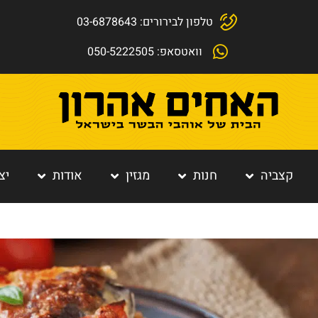
טלפון לבירורים: 03-6878643
וואטסאפ: 050-5222505
קצביה
חנות
מגזין
אודות
יצ