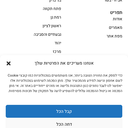
אביזרי בשר
בני ברק
פתח תקווה
תפריט
רמת גן
אודות
ראשון לציון
מאמרים
גבעתיים והסביבה
מפת אתר
יהוד
מרכז
אנחנו מעריכים את הפרטיות שלך
הקצביה
כדי לספק את החוויה הטובה ביותר, אנו משתמשים בטכנולוגיות כמו קובצי Cookie
אווז
בשר בקר משובח
לשם אחסון וגישה למידע מהמכשיר שלך. מתן הסכמה לשימוש בטכנולוגיות אלו
בשר בקר עגלה משובח
בשר למעשנת
יאפשר לנו לעבד נתונים כגון התנהגות גלישה או מזהים ייחודיים באתר זה. אי מתן
הסכמה או ביטול ההסכמה עלולים להשפיע לרעה על תפקודן של תכונות מסוימות.
הודו
חלקים אחוריים
טחונים – בשר טחון
טלה/כבש
מיוחדי מסורת
מיוחדי מסורת1
קבל הכל
נתחי פנים
עוף
דחה הכל
עוף טבעי
על האש