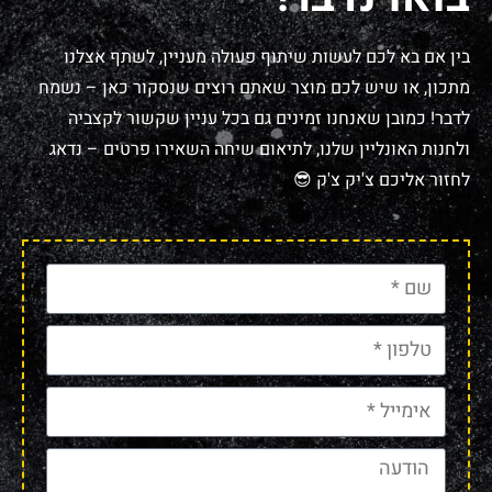
בין אם בא לכם לעשות שיתוף פעולה מעניין, לשתף אצלנו
מתכון, או שיש לכם מוצר שאתם רוצים שנסקור כאן – נשמח
לדבר! כמובן שאנחנו זמינים גם בכל עניין שקשור לקצביה
ולחנות האונליין שלנו, לתיאום שיחה השאירו פרטים – נדאג
לחזור אליכם צ'יק צ'ק 😎