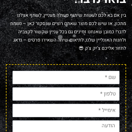
בין אם בא לכם לעשות שיתוף פעולה מעניין, לשתף אצלנו
מתכון, או שיש לכם מוצר שאתם רוצים שנסקור כאן – נשמח
לדבר! כמובן שאנחנו זמינים גם בכל עניין שקשור לקצביה
ולחנות האונליין שלנו, לתיאום שיחה השאירו פרטים – נדאג
לחזור אליכם צ'יק צ'ק 😎