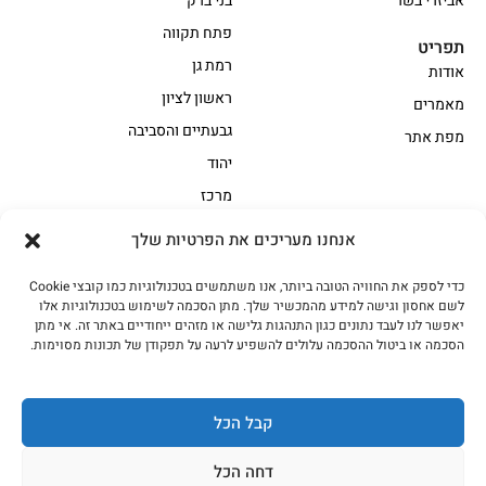
אביזרי בשר
בני ברק
פתח תקווה
תפריט
רמת גן
אודות
ראשון לציון
מאמרים
גבעתיים והסביבה
מפת אתר
יהוד
מרכז
אנחנו מעריכים את הפרטיות שלך
הקצביה
כדי לספק את החוויה הטובה ביותר, אנו משתמשים בטכנולוגיות כמו קובצי Cookie
אווז
בשר בקר משובח
לשם אחסון וגישה למידע מהמכשיר שלך. מתן הסכמה לשימוש בטכנולוגיות אלו
בשר בקר עגלה משובח
בשר למעשנת
יאפשר לנו לעבד נתונים כגון התנהגות גלישה או מזהים ייחודיים באתר זה. אי מתן
הסכמה או ביטול ההסכמה עלולים להשפיע לרעה על תפקודן של תכונות מסוימות.
הודו
חלקים אחוריים
טחונים – בשר טחון
טלה/כבש
מיוחדי מסורת
מיוחדי מסורת1
קבל הכל
נתחי פנים
עוף
דחה הכל
עוף טבעי
על האש