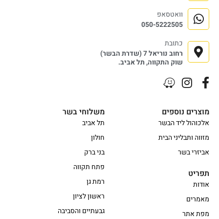
וואטסאפ
050-5222505
כתובת
רחוב נוריאל 7 (שדרת הבשר)
שוק התקווה, תל אביב.
מוצרים נוספים
משלוחי בשר
אלכוהול ליד הבשר
תל אביב
מזווה ותבליני הבית
חולון
אביזרי בשר
בני ברק
פתח תקווה
תפריט
רמת גן
אודות
ראשון לציון
מאמרים
גבעתיים והסביבה
מפת אתר