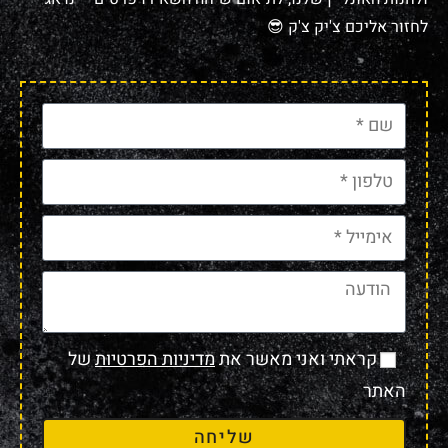
לחזור אליכם צ'יק צ'ק 😎
קראתי ואני מאשר את
מדיניות הפרטיות
של
האתר
שליחה