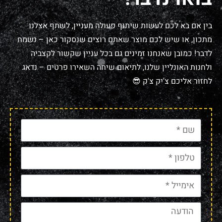
בין אם בא לכם לעשות שיתוף פעולה מעניין, לשתף אצלנו
מתכון, או שיש לכם מוצר שאתם רוצים שנסקור כאן – נשמח
לדבר! כמובן שאנחנו זמינים גם בכל עניין שקשור לקצביה
ולחנות האונליין שלנו, לתיאום שיחה השאירו פרטים – נדאג
לחזור אליכם צ'יק צ'ק 😎