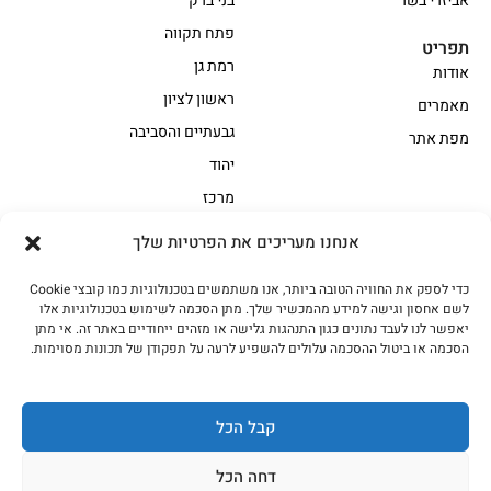
אביזרי בשר
בני ברק
פתח תקווה
תפריט
רמת גן
אודות
ראשון לציון
מאמרים
גבעתיים והסביבה
מפת אתר
יהוד
מרכז
אנחנו מעריכים את הפרטיות שלך
הקצביה
כדי לספק את החוויה הטובה ביותר, אנו משתמשים בטכנולוגיות כמו קובצי Cookie
אווז
בשר בקר משובח
לשם אחסון וגישה למידע מהמכשיר שלך. מתן הסכמה לשימוש בטכנולוגיות אלו
בשר בקר עגלה משובח
בשר למעשנת
יאפשר לנו לעבד נתונים כגון התנהגות גלישה או מזהים ייחודיים באתר זה. אי מתן
הסכמה או ביטול ההסכמה עלולים להשפיע לרעה על תפקודן של תכונות מסוימות.
הודו
חלקים אחוריים
טחונים – בשר טחון
טלה/כבש
מיוחדי מסורת
מיוחדי מסורת1
קבל הכל
נתחי פנים
עוף
דחה הכל
עוף טבעי
על האש