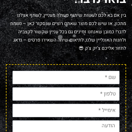
בין אם בא לכם לעשות שיתוף פעולה מעניין, לשתף אצלנו
מתכון, או שיש לכם מוצר שאתם רוצים שנסקור כאן – נשמח
לדבר! כמובן שאנחנו זמינים גם בכל עניין שקשור לקצביה
ולחנות האונליין שלנו, לתיאום שיחה השאירו פרטים – נדאג
לחזור אליכם צ'יק צ'ק 😎