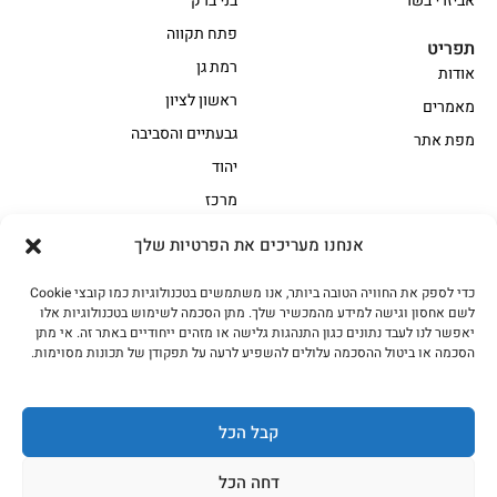
אביזרי בשר
בני ברק
פתח תקווה
תפריט
רמת גן
אודות
ראשון לציון
מאמרים
גבעתיים והסביבה
מפת אתר
יהוד
מרכז
אנחנו מעריכים את הפרטיות שלך
הקצביה
כדי לספק את החוויה הטובה ביותר, אנו משתמשים בטכנולוגיות כמו קובצי Cookie
אווז
בשר בקר משובח
לשם אחסון וגישה למידע מהמכשיר שלך. מתן הסכמה לשימוש בטכנולוגיות אלו
בשר בקר עגלה משובח
בשר למעשנת
יאפשר לנו לעבד נתונים כגון התנהגות גלישה או מזהים ייחודיים באתר זה. אי מתן
הסכמה או ביטול ההסכמה עלולים להשפיע לרעה על תפקודן של תכונות מסוימות.
הודו
חלקים אחוריים
טחונים – בשר טחון
טלה/כבש
מיוחדי מסורת
מיוחדי מסורת1
קבל הכל
נתחי פנים
עוף
דחה הכל
עוף טבעי
על האש