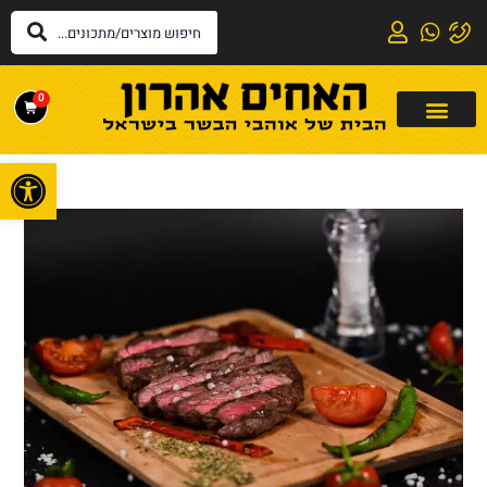
0
פתח