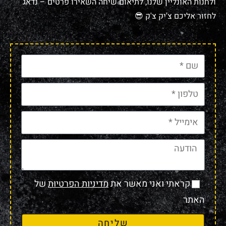
ולחנות האונליין שלנו, לתיאום שיחה השאירו פרטים – נדאג
לחזור אליכם צ'יק צ'ק 😎
קראתי ואני מאשר את
מדיניות הפרטיות
של
האתר
שליחה