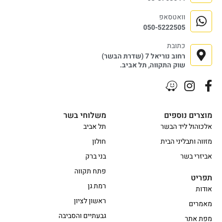
וואטסאפ
050-5222505
כתובת
רחוב נוריאל 7 (שדרת הבשר)
שוק התקווה, תל אביב.
מוצרים נוספים
משלוחי בשר
אלכוהול ליד הבשר
תל אביב
מזווה ותבליני הבית
חולון
אביזרי בשר
בני ברק
פתח תקווה
תפריט
רמת גן
אודות
ראשון לציון
מאמרים
גבעתיים והסביבה
מפת אתר