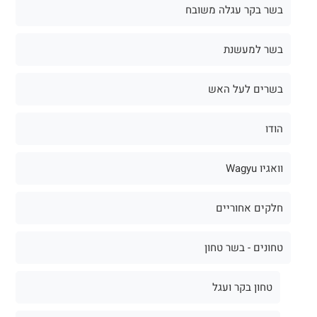
בשרים לעל האש
הודו
וואגיו Wagyu
חלקים אחוריים
טחונים - בשר טחון
טחון בקר ועגל
טחון טלה וכבש
טחון עוף והודו