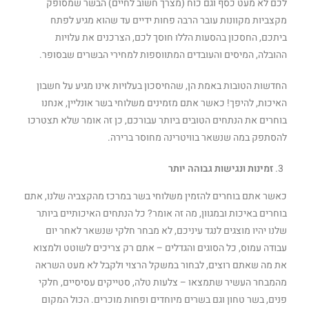
לכם לא מעט כסף וגם כוח (מצרך חשוב לחיים) הבשר שמסופק
מקצביות מקוונות עובר הרבה פחות ידיים עד שהוא מגיע לפתח
ביתכם, החסכון בהסעות הללו חוסך לכם, הצרכנים את עלויות
ההובלה, המיסים והעובדים המתווספות למחירי הבשרים שבסופר.
החדשות הטובות באמת הן, שהחיסכון בעלויות אינו מגיע על חשבון
האיכות, להיפך! כאשר אתם מזמינים משלוחי בשר אונליין, אנחנו
בוחרים את הנתחים הטובים ביותר עבורכם, כן זה אומר שלא תצטרכו
להסתפק במה שנשאר בוויטרינה מחוסר ברירה.
זמינות ונגישות גבוהה יותר
כאשר אתם בוחרים להזמין משלוחי בשר במרכז מהקצביה שלנו, אתם
בוחרים באיכות ובמגוון, מה זה אומר? כל הנתחים האיכותיים ביותר
שלנו יהיו מוצגים לנגד עיניכם, לא מבחר חלקי שנשאר לאחר יום
עבודה עמוס, כל הסוגים והגדלים – אתם רק צריכים לשוטט ולמצוא
את מה שאתם רוצים, לבחור במשקל הרצוי ולקבל לא מעט השראה
מהמבחר העשיר שתמצאו – צלעות טלה, סטייקים עסיסיים, חלקי
פנים, בשר טחון וגם בשרים מיוחדים ופחות מוכרים. הכול המקום