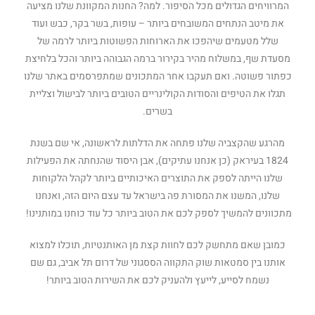
המרוויחים הגדולים מכל הסיפור. למה? החנות המקוונת שלנו מציעה
את מיטב הנתחים המשובחים ביותר – עופות, בשר בקר, כבש ועוד
שלל מטעמים שיהפכו את הארוחות הפשוטות ביותר לרמה של
מסעדת שף, במשלוח מהיר בקירור ברמה הגבוהה ביותר והכל בלחיצת
כפתור פשוטה. ואם תעקבו אחר המתכונים שמתפרסמים באתר שלנו
תגלו את הטיפים והסודות הקולינריים הטובים ביותר לבישול וצליית
בשרים.
מהרגע שהקצביה שלנו פתחה את הדלתות לראשונה, אי שם בשנת
1824 בעיראק (כן אנחנו עתיקים), אבן היסוד שהנחתה את הפעילות
שלנו הייתה לספק את התוצרים האיכותיים ביותר לקהל הלקוחות
שלנו, המשנו את המסורת פה בישראל עד עצם היום הזה, ואנחנו
מתכוונים להמשיך לספק לכם את הטוב ביותר כל עוד כוחנו במותנינו!
כמובן שאם מתחשק לכם לחוות קצת מן האותנטיות, תוכלו למצוא
אותנו בין סמטאות שוק התקווה הססגוני של דרום תל אביב, גם שם
נשמח לסייע, לייעץ ולהעניק לכם את השירות הטוב ביותר!