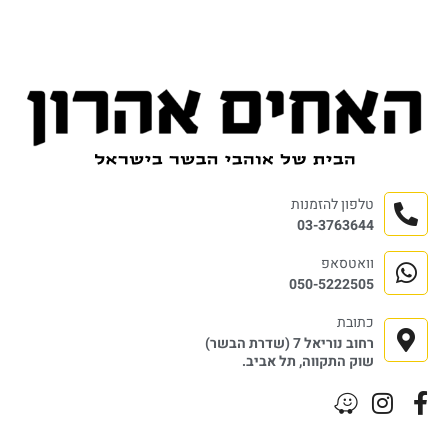
טלפון להזמנות
03-3763644
וואטסאפ
050-5222505
כתובת
רחוב נוריאל 7 (שדרת הבשר)
שוק התקווה, תל אביב.
מוצרים נוספים
משלוחי בשר
אלכוהול ליד הבשר
תל אביב
מזווה ותבליני הבית
חולון
אביזרי בשר
בני ברק