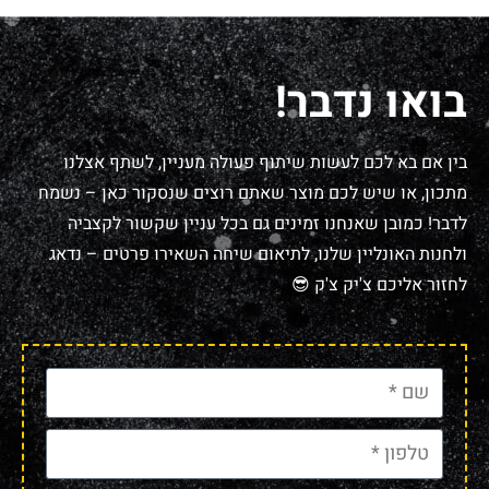
בין אם בא לכם לעשות שיתוף פעולה מעניין, לשתף אצלנו
מתכון, או שיש לכם מוצר שאתם רוצים שנסקור כאן – נשמח
לדבר! כמובן שאנחנו זמינים גם בכל עניין שקשור לקצביה
ולחנות האונליין שלנו, לתיאום שיחה השאירו פרטים – נדאג
לחזור אליכם צ'יק צ'ק 😎