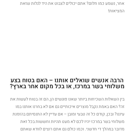
אחר, נשמע כמו חלום? אתם יכולים לצבוט את היד לגלות שזאת
המציאות!
הרבה אנשים שואלים אותנו – האם בטוח בצע
משלוחי בשר במרכז, או בכל מקום אחר בארץ?
בין השאלות השכיחות ביותר שאנו פוגשים הן, הם זה בטוח לעשות את
זה? האם באמת נקבל מוצרים איכותיים גם אם לא בחרנו אותנו במו
עיננו? ובכן, קודם כל זה טבעי ומובן – אם עדיין לא התנסיתם בהזמנת
משלוחי בשר במרכז יהיו לכם לא מעט תהיות וחששות בכל זאת
מדובר במהלך די חדשני. וכמו כולם גם אתם רוצים לוודא שאתם
מקבלים את הטוב ביותר עבור הכסף שאתם משקיעים ובטח לא משהו
שעלול לפגוע בבריאותכם.
אז מה יעזור לכם לקבל את הבטחון שאתם הולכים לקבל מוצרים
באיכות פרימיום ולא פחות, ממש עד לפתח הבית?