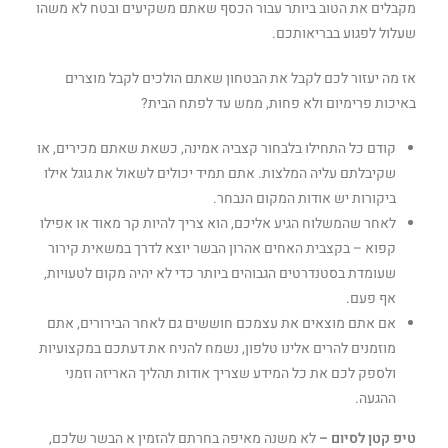
קודם כל התחילו בלבחור קצביה אמינה, כשאת שאתם מכירים, או
שקיבלתם עליה המלצות. אתם תמיד יכולים לשאול את גוגל אילו
ביקורות יש אודות המקום הנבחר.
לאחר שהמשלוח הגיע אליכם, הוא צריך להיות קר מאוד או אפילו
קפוא – בקצבית האחים אהרון הבשר יוצא לדרך במשאית קירור
שעומדת בסטנדרטים הגבוהים ביותר כדי לא יהיה מקום לטעויות,
אף פעם.
אם אתם מוצאים את עצמכם חוששים גם לאחר הבירורים, אתם
מוזמנים להרים אלינו טלפון, נשמח להניח את דעתכם במקצועיות
ולספק לכם את כל המידע שצריך אודות תהליך האריזה וזמני
ההגעה.
טיפ קטן לסיום –
לא משנה מאיפה בחרתם להזמין א הבשר שלכם,
כאשר המשלוח המיוחד מגיע – הקפידו להיות נוכחים בזמן הגעת
המשלוח, וודאו שכל הבשרים מגיעים סגורים היטב, כשהם קפואים או
קרים מאוד.