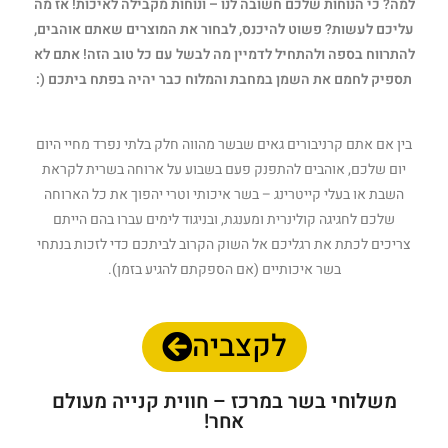
למה? כי הנוחות שלכם חשובה לנו – ונוחות מקבילה לאיכות! אז מה
עליכם לעשות? פשוט להיכנס, לבחור את המוצרים שאתם אוהבים,
להתרווח בספה ולהתחיל לדמיין מה לבשל עם כל טוב הזה! אתם לא
תספיק לחמם את השמן במחבת והמלוח כבר יהיה בפתח ביתכם (:
בין אם אתם קרניבורים גאים שבשר מהווה חלק בלתי נפרד מחיי היום
יום שלכם, אוהבים להתפנק פעם בשבוע על ארוחה בשרית לקראת
השבת או בעלי קייטרינג – בשר איכותי וטרי יהפוך את כל הארוחה
שלכם לחגיגה קולינרית ומענגת, ובניגוד לימים עברו בהם הייתם
צריכים לכתת את רגליכם אל השוק הקרוב לביתכם כדי לזכות בנתחי
בשר איכותיים (אם הספקתם להגיע בזמן).
לקצביה
משלוחי בשר במרכז – חווית קנייה מעולם
אחר!