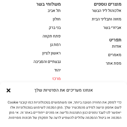
פתח תקווה
תפריט
רמת גן
אודות
ראשון לציון
מאמרים
גבעתיים והסביבה
מפת אתר
יהוד
מרכז
הקצביה
אווז
בשר בקר משובח
בשר בקר עגלה משובח
בשר למעשנת
הודו
חלקים אחוריים
אנחנו מעריכים את הפרטיות שלך
טחונים – בשר טחון
טלה/כבש
מיוחדי מסורת
מיוחדי מסורת1
כדי לספק את החוויה הטובה ביותר, אנו משתמשים בטכנולוגיות כמו קובצי Cookie
לשם אחסון וגישה למידע מהמכשיר שלך. מתן הסכמה לשימוש בטכנולוגיות אלו
נתחי פנים
עוף
יאפשר לנו לעבד נתונים כגון התנהגות גלישה או מזהים ייחודיים באתר זה. אי מתן
הסכמה או ביטול ההסכמה עלולים להשפיע לרעה על תפקודן של תכונות מסוימות.
עוף טבעי
על האש