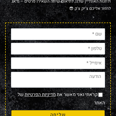
ולחנות האונליין שלנו, לתיאום שיחה השאירו פרטים – נדאג
לחזור אליכם צ'יק צ'ק 😎
קראתי ואני מאשר את
מדיניות הפרטיות
של
האתר
שליחה