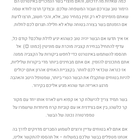
כמה שאלות מה לרכוש, והאם מוצרי בשר הנמכרים באינטרנט הם
הימור טוב עבורכם ועבור המשפחה שלכם. ובצדק! תרצו לוודא שמה
שאתם מזמינים לא רק זמין במחיר טוב, אלא, והכי חשוב, תרצו לדעת
אם הזמנתם בשר בצורה בטוחה שלא לא חלילה תגרום לכם לחלות.
אז איך תדעו אם הבשר יהיה טוב כשהוא יגיע לדלת שלכם? קודם כל,
עדיף להתחיל בבחירת קצביה מוכרת עם מוניטין (כמונו 😊) אל
תהססו להשתמש באינטרנט כדי לחפש ביקורות על הקצביה ממנה
אתם מתכננים להזמין. אם אתם מבחינים ביותר מדי ביקורות שליליות,
אז כנראה שכדאי לכם לוותר. בקצביית האחים אהרון אתם יכולים
להיות בטוחים שתקבלו את הבשר הטרי ביותר, שמטופל היטב והאהבה
מרגע האריזה ועד שהוא מגיע אליכם בקירור.
בשר תמיד צריך להישלח קר או קפוא ויש לארוז אותו יחד עם מקור
קר כלשהו, ​בין אם בצידנית או עם קוביות קרח מיוחדות שישמרו על
טמפרטורה נכונה של הבשר.
אם אתם לא בטוחים עדיין ורוצים לשמוע הסברים מדויקים לדרך בה
אנחנו מטפלים בבשר שלכם במשלוח – אל תהססו להתקשר אלינו,