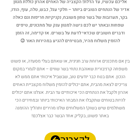
אליכם עכשיו, עד הדלת! הקצביה של האחים אהרון כוללת מגוון
אדיר של הנתחים הטובים ביותר – חלקי עגל, כבש, טלה, עוף, הודו,
בקר, תערובות של בשר טחון משובח, נקניקיות חריפות וגם כאלה
שפחות ובאתר יש לכם גישה למגוון ענק של מתכונים, טיפים
ודברים חשובים שכדאי לדעת על בשרים. אז קדימה, זה הזמן
להזמין משלוח מהיר, מבטיחים להגיע במהירות האור
😉
בין אם מתכננים ארוחת ערב חגיגית, או שאתם בעלי מסעדה, או פשוט
משפחה קרניבורית שאוהבת נתחי בשר שווים – אתם לגמרי במקום
הנכון. אתם בטח כבר יודעים טוב, שבשביל איכותי אתם ממש לא
צריכים לצאת מהבית, אתם יכולים להזמין משלוח מקצביית האחים
אהרון ולקבל את הנתחים הכי איכותיים עד הבית. אצלנו אתם יכולים
להיות בטוחים שתקבלו את המבחר האיכותי ביותר ובמחירים הכי
משתלמים שיש בשוק! המשלוחים שלנו מהירים ותהליך ההזמנה
באתר פשוט, בקליק אחד הבשר כבר אצלכם!
לקצביה