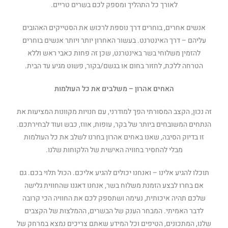
לאורך כל התהליך ומספק לכם בשרים טריים.
אנשים אחרים, בוחרים דרך נוספת לרכוש את הסטייקים האהובים
עליהם – דרך האינטרנט. בעשור האחרון יותר ויותר אנשים בוחרים
להזמין משלוחי בשר באינטרנט, שכן זה פחות כאבי ראש וללא
הטרחה ללכת, לחזור בחום או בגשם/בקור, פשוט מגיע עד הבית.
האחים אהרון – משלבים את כל העולמות
זה נכון, הקצב המסורתי הפך למודרני, עם חנויות מקוונות המציעות את
הנתחים המשובחים ביותר של בקר, עופות, אווז, כבש ועוד לבחירתכם.
זו בדיוק הסיבה, שאנו באחים אהרון בחרנו לשלב את כל העולמות
מבלי להחסיר בחוויה האישית של הלקוחות שלנו.
תוכלו להגיע אלינו – ואנחנו יכולים להגיע אליכם. הכול תלוי בכם. גם
אם בחרו לבצע הזמנת משלוח בשר, אנחנו דאגנו שהחווית גלישה
שלכם תהיה איכותית, נעימה ושתספק לכם את החוויה הכי קרובה
לדבר האמיתי. המבחר הענק של הבשרים, ההמלצות של הקצבים
שלנו, המתכונים, הטיפים וכל המידע שאתם צריכים נמצא במרחק של