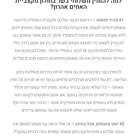
למה להזמין משלוחי בשר בחולון מקצביית
האחים אהרון?
#1 מהיר ופשוט –
רכישת הבשר שלכם מקצבית האונליין פירושה
שאתם יכולים לעשות את הקניות שלכם בכל פעם שזה מתאים לכם,
ללא שעות פתיחה לא נוחות להתמודד איתן. זה גם אומר שאתם כבר
לא צריך לנסוע כדי למצוא נתחים מובחרים, בין אם אתם בדרך כלל
הולכים לסופרמרקט או לבקר באטליז מיוחד. חסכו לעצמכם את
הטרחה ומצאו בדיוק את מה שאתם מחפשים בנוחות מהבית שלכם.
להזמין בשר באינטרנט זה גם אומר להיות בהירות מוחלטת בזמן
הגלישה. לא עוד דלפקים מבלבלים מלאים בבשר נא או תהיות מה זמין
מאחור – כל המלאי מוצג בבירור באתר, ממוין לפי קטגוריות וכולל
תמונות ותיאורים מדויקים. בנוסף, אם אתם מחפשים לקנות נתח
מסוים ולא בטוחים אם אנחנו מחזיקים אותו – הרבה יותר מהיר וקל
פשוט להיכנס לאתר שלנו ולמצוא את מה שאתם צריכים.
#2 יותר משתלם, מכל בחינה –
זה אולי נראה קל פשוט לאסוף את
הבשר שלכם בסופרמרקט בזמן שאתה עושים כמה דברים במקביל,