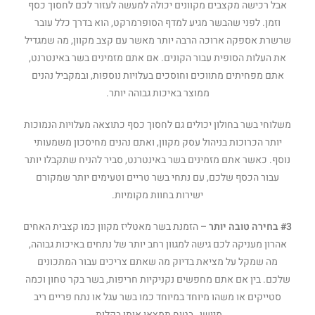
אבל רכישה מקצבים מקוונים יכולה למעשה לעזור לכם לחסוך כסף
וזמן. לפני שהבשר מגיע למדף הסופרמרקט, הוא בדרך כלל עובר
שרשרת אספקה ​​ארוכה הרבה יותר מאשר עם קצב מקוון, מה שמגדיל
את העלות הסופית עבור הקונים. אם אתם מזמינים בשר באינטרנט,
אתם מפחיתים מתווכים וחוסכים בעלויות נוספות, ובמקביל נהנים
ממוצר באיכות גבוהה יותר.
משלוחי בשר בחולון יכולים גם לחסוך כסף כתוצאה מעלויות הנמוכות
יותר הכרוכות בניהול עסק מקוון, ואתם נהנים מחיסכון משמעותי
נוסף. כאשר אתם מזמינים בשר באינטרנט, סביר להניח שתקבלו יותר
עבור הכסף שלכם, עם נתחי בשר טריים וטעימים יותר שמקורם
ישירות בחוות מקומיות.
#3 בחירה טובה יותר
–
הזמנת בשר מאטליז מקוון כמו קצבית האחים
אהרון מעניקה לכם גישה למגוון רחב יותר של נתחים באיכות גבוהה,
מה שמקל על מציאת בדיוק מה שאתם צריכים עבור המתכונים
שלכם. בין אם אתם מחפשים נקניקיות חריפות, בשר בקר טחון וכמה
סטייקים או משהו מיוחד במיוחד כמו בשר עגל או נתח פריים ריב
מיושן, בטוח תמצאו אותו בקלות.